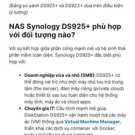
(Bảng so sánh DS925+ và DS923+ dựa trên điều kiện
lý tưởng)
NAS Synology DS925+ phù hợp
với đối tượng nào?
Với sự kết hợp giữa phần cứng mạnh mẽ và hệ sinh thái
phần mềm toàn diện, Synology DS925+ đặc biệt phù
hợp với:
Doanh nghiệp vừa và nhỏ (SMB):
DS925+ có
thể đóng vai trò như một máy chủ lưu trữ trung
tâm (file server), đám mây riêng (private cloud)
hoặc thiết bị sao lưu toàn diện cho hệ thống
máy tính, máy ảo và cloud apps.
Chuyên gia IT:
Cấu hình mạnh mẽ giúp
DiskStation DS925+ vận hành mượt mà các máy
ảo (VM) thông qua
Virtual Machine Manager
,
triển khai các dịch vụ container với Docker,
hoặc xử lý tập tin dung lượng lớn.