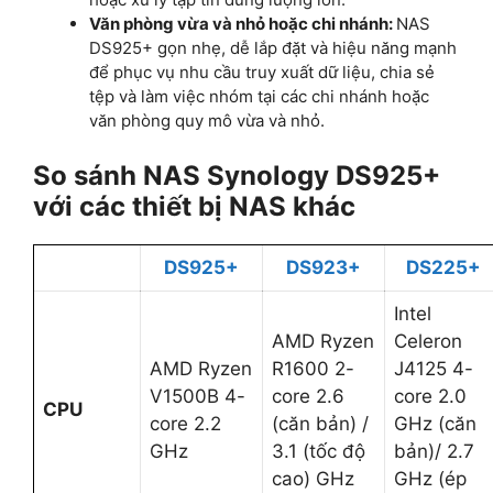
Văn phòng vừa và nhỏ hoặc chi nhánh:
NAS
DS925+ gọn nhẹ, dễ lắp đặt và hiệu năng mạnh
để phục vụ nhu cầu truy xuất dữ liệu, chia sẻ
tệp và làm việc nhóm tại các chi nhánh hoặc
văn phòng quy mô vừa và nhỏ.
So sánh NAS Synology DS925+
với các thiết bị NAS khác
DS925+
DS923+
DS225+
Intel
AMD Ryzen
Celeron
AMD Ryzen
R1600 2-
J4125 4-
V1500B 4-
core 2.6
core 2.0
CPU
core 2.2
(căn bản) /
GHz (căn
GHz
3.1 (tốc độ
bản)/ 2.7
cao) GHz
GHz (ép