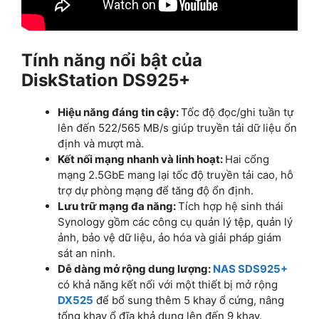
Tính năng nổi bật của
DiskStation DS925+
Hiệu năng đáng tin cậy:
Tốc độ đọc/ghi tuần tự
lên đến 522/565 MB/s giúp truyền tải dữ liệu ổn
định và mượt mà.
Kết nối mạng nhanh và linh hoạt:
Hai cổng
mạng 2.5GbE mang lại tốc độ truyền tải cao, hỗ
trợ dự phòng mạng để tăng độ ổn định.
Lưu trữ mạng đa năng:
Tích hợp hệ sinh thái
Synology gồm các công cụ quản lý tệp, quản lý
ảnh, bảo vệ dữ liệu, ảo hóa và giải pháp giám
sát an ninh.
Dễ dàng mở rộng dung lượng:
NAS SDS925+
có khả năng kết nối với một thiết bị mở rộng
DX525
để bổ sung thêm 5 khay ổ cứng, nâng
tổng khay ổ đĩa khả dụng lên đến 9 khay.