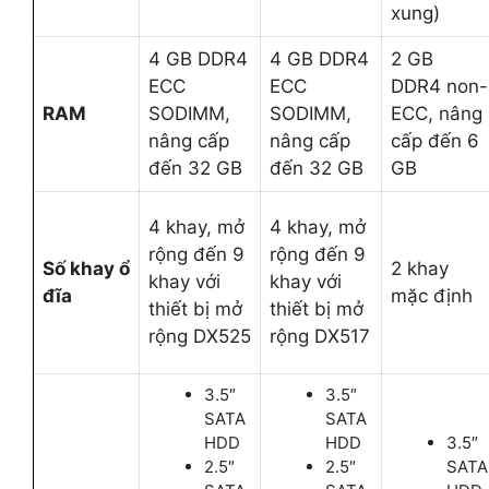
xung)
4 GB DDR4
4 GB DDR4
2 GB
ECC
ECC
DDR4 non-
RAM
SODIMM,
SODIMM,
ECC, nâng
nâng cấp
nâng cấp
cấp đến 6
đến 32 GB
đến 32 GB
GB
4 khay, mở
4 khay, mở
rộng đến 9
rộng đến 9
Số khay ổ
2 khay
khay với
khay với
đĩa
mặc định
thiết bị mở
thiết bị mở
rộng DX525
rộng DX517
3.5″
3.5″
SATA
SATA
HDD
HDD
3.5″
2.5″
2.5″
SATA