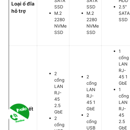
SATA
SATA
HDD
Loại ổ đĩa
SSD
SSD
2.5″
hỗ trợ
M.2
M.2
SATA
2280
2280
SSD
NVMe
NVMe
SSD
SSD
1
cổng
LAN
RJ-
2
2
45 1
cổng
cổng
GbE
LAN
LAN
1
RJ-
RJ-
cổng
45
45 1
LAN
2.5
Cổng kết
GbE
RJ-
GbE
2
45
nối
2
cổng
2.5
cổng
USB
GbE