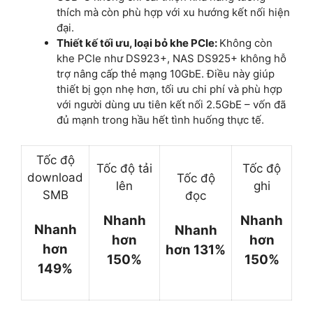
thích mà còn phù hợp với xu hướng kết nối hiện
đại.
Thiết kế tối ưu, loại bỏ khe PCIe:
Không còn
khe PCIe như DS923+, NAS DS925+ không hỗ
trợ nâng cấp thẻ mạng 10GbE. Điều này giúp
thiết bị gọn nhẹ hơn, tối ưu chi phí và phù hợp
với người dùng ưu tiên kết nối 2.5GbE – vốn đã
đủ mạnh trong hầu hết tình huống thực tế.
Tốc độ
Tốc độ tải
Tốc độ
download
Tốc độ
lên
ghi
SMB
đọc
Nhanh
Nhanh
Nhanh
Nhanh
hơn
hơn
hơn
hơn 131%
150%
150%
149%