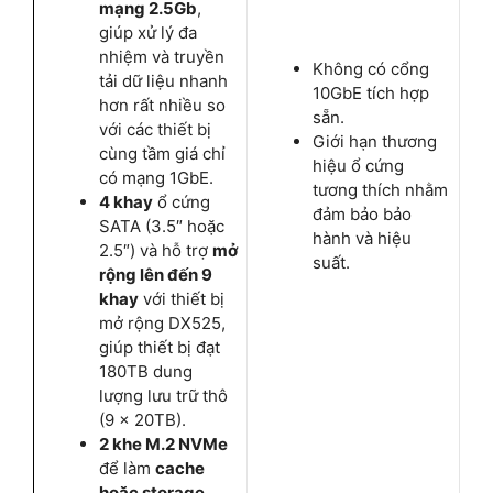
mạng 2.5Gb
,
giúp xử lý đa
nhiệm và truyền
Không có cổng
tải dữ liệu nhanh
10GbE tích hợp
hơn rất nhiều so
sẵn.
với các thiết bị
Giới hạn thương
cùng tầm giá chỉ
hiệu ổ cứng
có mạng 1GbE.
tương thích nhằm
4 khay
ổ cứng
đảm bảo bảo
SATA (3.5″ hoặc
hành và hiệu
2.5″) và hỗ trợ
mở
suất.
rộng lên đến 9
khay
với thiết bị
mở rộng DX525,
giúp thiết bị đạt
180TB dung
lượng lưu trữ thô
(9 x 20TB).
2 khe M.2 NVMe
để làm
cache
hoặc storage