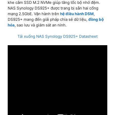
khe cắm SSD M.2 NVMe giúp tăng tốc bộ nhớ đệm.
NAS Synology DS925+ được trang bị sẵn hai cổng
mạng 2.5GbE. Vận hành trên
hệ điều hành DSM
,
DS925+ mang đến giải pháp chia sẻ dữ liệu,
đồng bộ
hóa
, sao lưu và giám sát an ninh.
Tải xuống NAS Synology DS925+ Datasheet