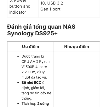
5. Power
10. USB 3.2
button and
Gen 1 port
indicator
Đánh giá tổng quan NAS
Synology DS925+
Ưu điểm
Nhược điểm
Được trang bị
CPU AMD Ryzen
V1500B 4-core
2.2 GHz, xử lý
mượt đa tác vụ.
Bộ nhớ ECC
ổn
định, giảm lỗi,
tăng độ tin cậy hệ
thống.
Tích hợp
2 cổng