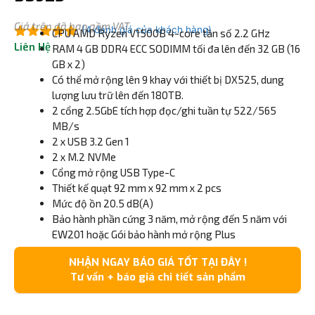
Giá trên đã bao gồm VAT
(
4
đánh giá của khách hàng)
CPU AMD Ryzen V1500B 4-core tần số 2.2 GHz
Liên Hệ
5.00
ngoài
RAM 4 GB DDR4 ECC SODIMM tối đa lên đến 32 GB (16
5
GB x 2)
Có thể mở rộng lên 9 khay với thiết bị DX525, dung
lượng lưu trữ lên đến 180TB.
2 cổng 2.5GbE tích hợp đọc/ghi tuần tự 522/565
MB/s
2 x USB 3.2 Gen 1
2 x M.2 NVMe
Cổng mở rộng USB Type-C
Thiết kế quạt 92 mm x 92 mm x 2 pcs
Mức độ ồn 20.5 dB(A)
Bảo hành phần cứng 3 năm, mở rộng đến 5 năm với
EW201 hoặc Gói bảo hành mở rộng Plus
NHẬN NGAY BÁO GIÁ TỐT TẠI ĐÂY !
Tư vấn + báo giá chi tiết sản phẩm