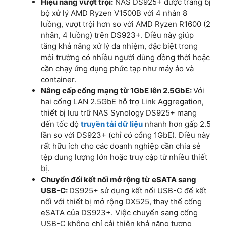
Hiệu năng vượt trội:
NAS DS925+ được trang bị
bộ xử lý AMD Ryzen V1500B với 4 nhân 8
luồng, vượt trội hơn so với AMD Ryzen R1600 (2
nhân, 4 luồng) trên DS923+. Điều này giúp
tăng khả năng xử lý đa nhiệm, đặc biệt trong
môi trường có nhiều người dùng đồng thời hoặc
cần chạy ứng dụng phức tạp như máy ảo và
container.
Nâng cấp cổng mạng từ 1GbE lên 2.5GbE:
Với
hai cổng LAN 2.5GbE hỗ trợ Link Aggregation,
thiết bị lưu trữ NAS Synology DS925+ mang
đến tốc độ
truyền tải dữ liệu
nhanh hơn gấp 2.5
lần so với DS923+ (chỉ có cổng 1GbE). Điều này
rất hữu ích cho các doanh nghiệp cần chia sẻ
tệp dung lượng lớn hoặc truy cập từ nhiều thiết
bị.
Chuyển đổi kết nối mở rộng từ eSATA sang
USB-C:
DS925+ sử dụng kết nối USB-C để kết
nối với thiết bị mở rộng DX525, thay thế cổng
eSATA của DS923+. Việc chuyển sang cổng
USB-C không chỉ cải thiện khả năng tương