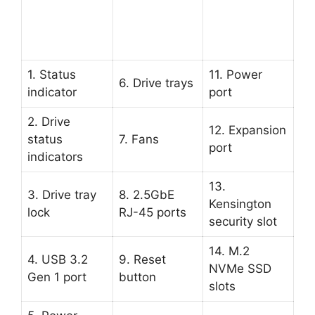
1. Status
11. Power
6. Drive trays
indicator
port
2. Drive
12. Expansion
status
7. Fans
port
indicators
13.
3. Drive tray
8. 2.5GbE
Kensington
lock
RJ-45 ports
security slot
14. M.2
4. USB 3.2
9. Reset
NVMe SSD
Gen 1 port
button
slots