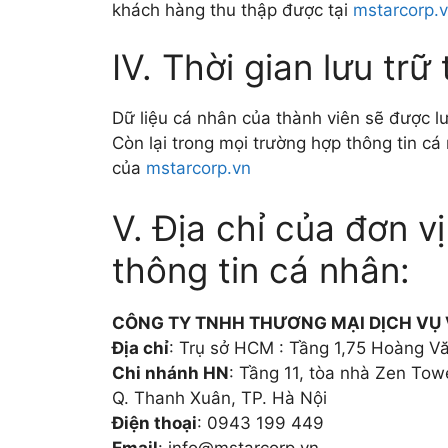
khách hàng thu thập được tại
mstarcorp.
IV. Thời gian lưu trữ
Dữ liệu cá nhân của thành viên sẽ được lư
Còn lại trong mọi trường hợp thông tin c
của
mstarcorp.vn
V. Địa chỉ của đơn v
thông tin cá nhân:
CÔNG TY TNHH THƯƠNG MẠI DỊCH VỤ 
Địa chỉ
: Trụ sở HCM : Tầng 1,75 Hoàng 
Chi nhánh HN
: Tầng 11, tòa nhà Zen Tow
Q. Thanh Xuân, TP. Hà Nội
Điện thoại
: 0943 199 449
Email
:
info@mstarcorp.vn