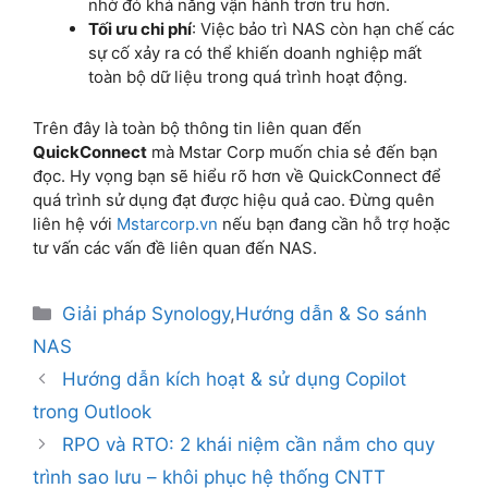
nhờ đó khả năng vận hành trơn tru hơn.
Tối ưu chi phí
: Việc bảo trì NAS còn hạn chế các
sự cố xảy ra có thể khiến doanh nghiệp mất
toàn bộ dữ liệu trong quá trình hoạt động.
Trên đây là toàn bộ thông tin liên quan đến
QuickConnect
mà Mstar Corp muốn chia sẻ đến bạn
đọc. Hy vọng bạn sẽ hiểu rõ hơn về QuickConnect để
quá trình sử dụng đạt được hiệu quả cao. Đừng quên
liên hệ với
Mstarcorp.vn
nếu bạn đang cần hỗ trợ hoặc
tư vấn các vấn đề liên quan đến NAS.
Giải pháp Synology
,
Hướng dẫn & So sánh
NAS
Hướng dẫn kích hoạt & sử dụng Copilot
trong Outlook
RPO và RTO: 2 khái niệm cần nắm cho quy
trình sao lưu – khôi phục hệ thống CNTT