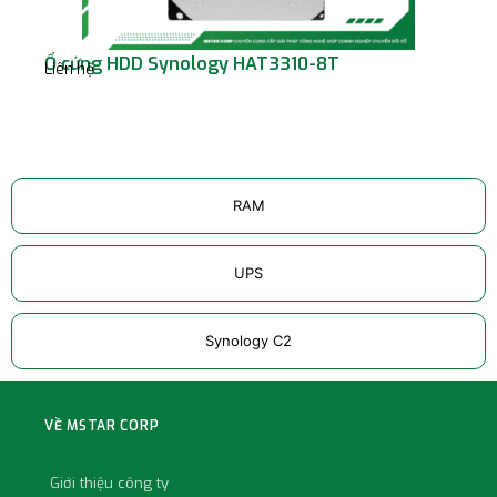
Ổ cứng HDD Synology HAT3310-8T
Ổ 
Liên hệ
Liê
RAM
UPS
Synology C2
VỀ MSTAR CORP
Giới thiệu công ty