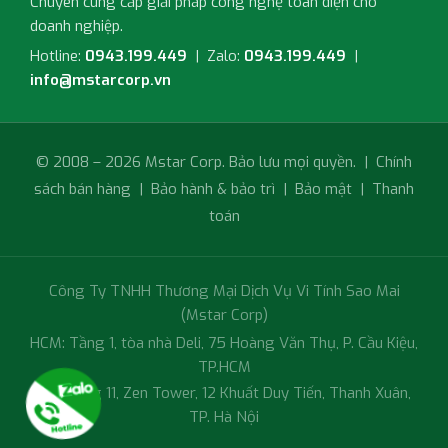
Chuyên cung cấp giải pháp công nghệ toàn diện cho
doanh nghiệp.
Hotline:
0943.199.449
| Zalo:
0943.199.449
|
info@mstarcorp.vn
© 2008 – 2026 Mstar Corp. Bảo lưu mọi quyền. |
Chính
sách bán hàng
|
Bảo hành & bảo trì
|
Bảo mật
|
Thanh
toán
Công Ty TNHH Thương Mại Dịch Vụ Vi Tính Sao Mai
(Mstar Corp)
HCM: Tầng 1, tòa nhà Deli, 75 Hoàng Văn Thụ, P. Cầu Kiệu,
TP.HCM
HN: Tầng 11, Zen Tower, 12 Khuất Duy Tiến, Thanh Xuân,
TP. Hà Nội