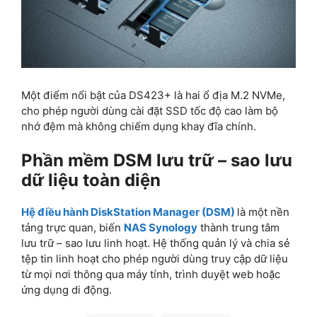
Một điểm nổi bật của DS423+ là hai ổ địa M.2 NVMe,
cho phép người dùng cài đặt SSD tốc độ cao làm bộ
nhớ đệm mà không chiếm dụng khay đĩa chính.
Phần mềm DSM lưu trữ – sao lưu
dữ liệu toàn diện
Hệ điều hành DiskStation Manager (DSM)
là một nền
tảng trực quan, biến
NAS Synology
thành trung tâm
lưu trữ – sao lưu linh hoạt. Hệ thống quản lý và chia sẻ
tệp tin linh hoạt cho phép người dùng truy cập dữ liệu
từ mọi nơi thông qua máy tính, trình duyệt web hoặc
ứng dụng di động.