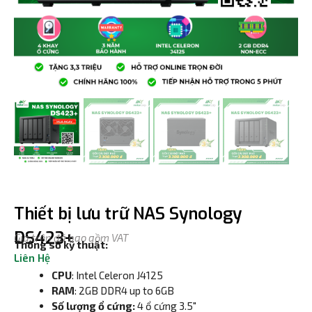
Thiết bị lưu trữ NAS Synology
DS423+
Giá trên đã bao gồm VAT
Thông số kỹ thuật:
Liên Hệ
CPU
: Intel Celeron J4125
RAM
: 2GB DDR4 up to 6GB
Số lượng ổ cứng:
4 ổ cứng 3.5″