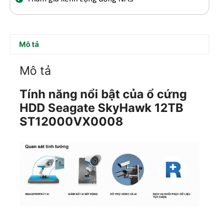
Mô tả
Mô tả
Tính năng nổi bật của ổ cứng
HDD Seagate SkyHawk 12TB
ST12000VX0008