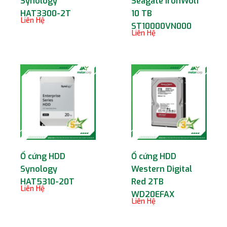
Synology
Seagate IronWolf
HAT3300-2T
10 TB
Liên Hệ
ST10000VN000
Liên Hệ
Ổ cứng HDD
Ổ cứng HDD
Synology
Western Digital
HAT5310-20T
Red 2TB
Liên Hệ
WD20EFAX
Liên Hệ