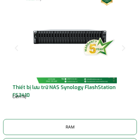
Thiết bị lưu trữ NAS Synology FlashStation
Th
Liê
FS3410
Liên hệ
RAM