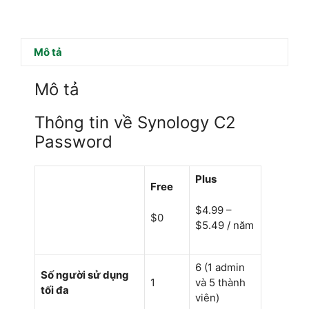
Mô tả
Mô tả
Thông tin về Synology C2
Password
Plus
Free
$4.99 –
$0
$5.49 / năm
6 (1 admin
Số người sử dụng
1
và 5 thành
tối đa
viên)