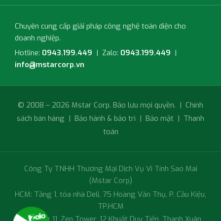
Chuyên cung cấp giải pháp công nghệ toàn diện cho
doanh nghiệp.
Hotline:
0943.199.449
| Zalo:
0943.199.449
|
info@mstarcorp.vn
© 2008 – 2026 Mstar Corp. Bảo lưu mọi quyền. |
Chính
sách bán hàng
|
Bảo hành & bảo trì
|
Bảo mật
|
Thanh
toán
Công Ty TNHH Thương Mại Dịch Vụ Vi Tính Sao Mai
(Mstar Corp)
HCM: Tầng 1, tòa nhà Deli, 75 Hoàng Văn Thụ, P. Cầu Kiệu,
TP.HCM
HN: Tầng 11, Zen Tower, 12 Khuất Duy Tiến, Thanh Xuân,