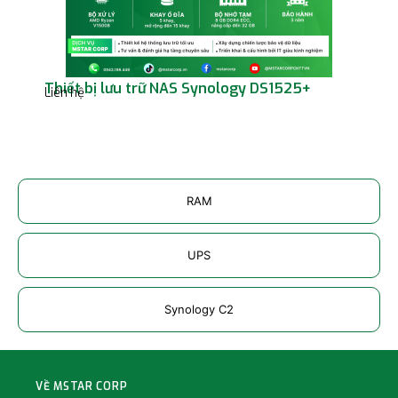
Thiết bị lưu trữ NAS Synology DS1525+
Thi
Liên hệ
Liên
RAM
UPS
Synology C2
VỀ MSTAR CORP