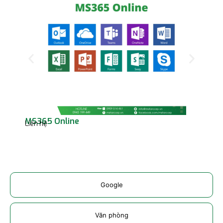
MS365 Online
Mic
Liên hệ
Liên
Google
Văn phòng