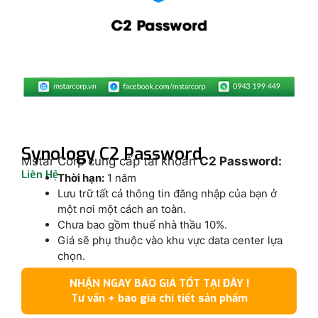
Synology C2 Password
Mstar Corp cung cấp tài khoản
C2 Password:
Liên Hệ
Thời hạn:
1 năm
Lưu trữ tất cả thông tin đăng nhập của bạn ở
một nơi một cách an toàn.
Chưa bao gồm thuế nhà thầu 10%.
Giá sẽ phụ thuộc vào khu vực data center lựa
chọn.
NHẬN NGAY BÁO GIÁ TỐT TẠI ĐÂY !
Tư vấn + báo giá chi tiết sản phẩm