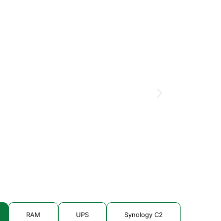
Microsoft 3
Liên hệ
RAM
UPS
Synology C2