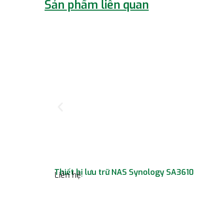
Sản phẩm liên quan
Thiết bị lưu trữ NAS Synology SA3610
Liên hệ