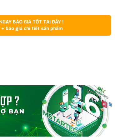
GAY BÁO GIÁ TỐT TẠI ĐÂY !
 + báo giá chi tiết sản phẩm