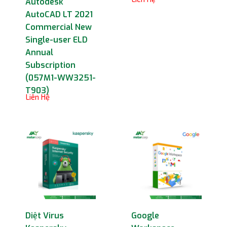
Autodesk
AutoCAD LT 2021
Commercial New
Single-user ELD
Annual
Subscription
(057M1-WW3251-
T903)
Liên Hệ
Diệt Virus
Google