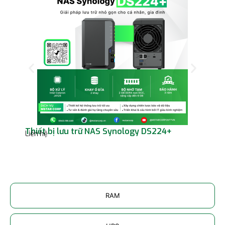
Thiết bị lưu trữ NAS Synology DS224+
Thi
Liên hệ
RS3
Liên
RAM