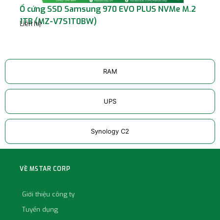
Ổ cứng SSD Samsung 970 EVO PLUS NVMe M.2
Ổ 
Liê
1TB (MZ-V7S1T0BW)
Liên hệ
RAM
UPS
Synology C2
VỀ MSTAR CORP
Giới thiệu công ty
Tuyển dụng