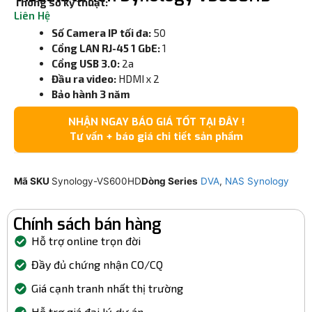
Thông số kỹ thuật:
Liên Hệ
Số Camera IP tối đa:
50
Cổng LAN RJ-45 1 GbE:
1
Cổng USB 3.0:
2a
Đầu ra video:
HDMI x 2
Bảo hành 3 năm
NHẬN NGAY BÁO GIÁ TỐT TẠI ĐÂY !
Tư vấn + báo giá chi tiết sản phẩm
Mã SKU
Synology-VS600HD
Dòng Series
DVA
,
NAS Synology
Chính sách bán hàng
Hỗ trợ online trọn đời
Đầy đủ chứng nhận CO/CQ
Giá cạnh tranh nhất thị trường
Hỗ trợ giá đại lý, dự án