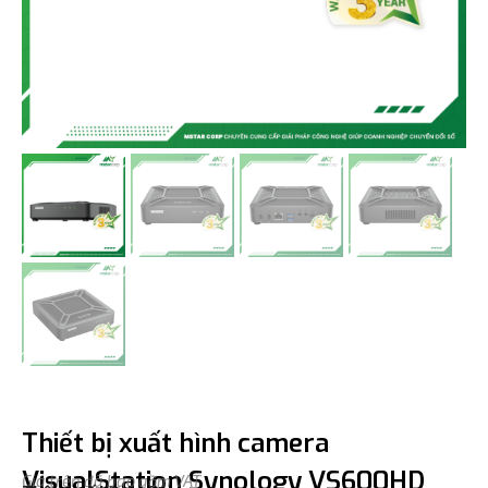
Thiết bị xuất hình camera
VisualStation Synology VS600HD
Giá trên đã bao gồm VAT