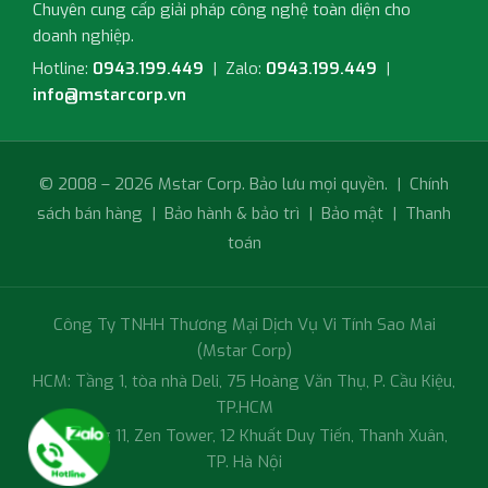
Chuyên cung cấp giải pháp công nghệ toàn diện cho
doanh nghiệp.
Hotline:
0943.199.449
| Zalo:
0943.199.449
|
info@mstarcorp.vn
© 2008 – 2026 Mstar Corp. Bảo lưu mọi quyền. |
Chính
sách bán hàng
|
Bảo hành & bảo trì
|
Bảo mật
|
Thanh
toán
Công Ty TNHH Thương Mại Dịch Vụ Vi Tính Sao Mai
(Mstar Corp)
HCM: Tầng 1, tòa nhà Deli, 75 Hoàng Văn Thụ, P. Cầu Kiệu,
TP.HCM
HN: Tầng 11, Zen Tower, 12 Khuất Duy Tiến, Thanh Xuân,
TP. Hà Nội