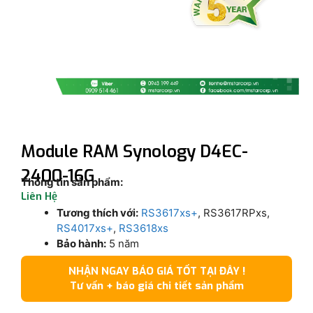
Module RAM Synology D4EC-
2400-16G
Thông tin sản phẩm:
Liên Hệ
Tương thích với:
RS3617xs+
, RS3617RPxs,
RS4017xs+
,
RS3618xs
Bảo hành:
5 năm
NHẬN NGAY BÁO GIÁ TỐT TẠI ĐÂY !
Tư vấn + báo giá chi tiết sản phẩm