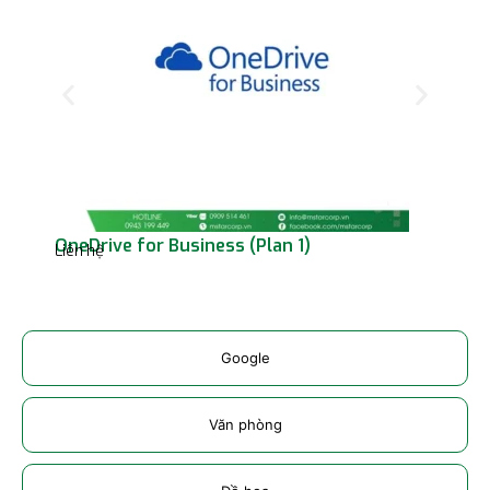
OneDrive for Business (Plan 1)
Off
Liên hệ
Liên
Google
Văn phòng