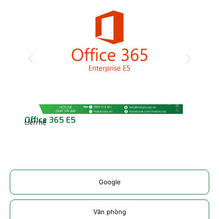
Office 365 E5
One
Liên hệ
Liên
Google
Văn phòng