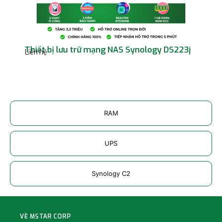
Thiết bị lưu trữ mạng NAS Synology DS223j
Thi
Liên hệ
Liên
RAM
UPS
Synology C2
VỀ MSTAR CORP