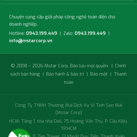
Chuyên cung cấp giải pháp công nghệ toàn diện cho
doanh nghiệp.
Hotline:
0943.199.449
| Zalo:
0943.199.449
|
info@mstarcorp.vn
© 2008 – 2026 Mstar Corp. Bảo lưu mọi quyền. |
Chính
sách bán hàng
|
Bảo hành & bảo trì
|
Bảo mật
|
Thanh
toán
Công Ty TNHH Thương Mại Dịch Vụ Vi Tính Sao Mai
(Mstar Corp)
HCM: Tầng 1, tòa nhà Deli, 75 Hoàng Văn Thụ, P. Cầu Kiệu,
TP.HCM
HN: Tầng 11, Zen Tower, 12 Khuất Duy Tiến, Thanh Xuân,