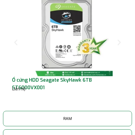
Ổ cứng HDD Seagate SkyHawk 6TB
Ổ 
Liê
ST6000VX001
Liên hệ
RAM