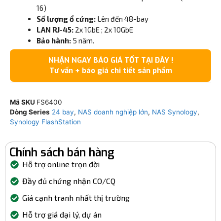
16)
Số lượng ổ cứng:
Lên đến 48-bay
LAN RJ-45:
2x 1GbE ; 2x 10GbE
Bảo hành:
5 năm.
NHẬN NGAY BÁO GIÁ TỐT TẠI ĐÂY !
Tư vấn + báo giá chi tiết sản phẩm
Mã SKU
FS6400
Dòng Series
24 bay
,
NAS doanh nghiệp lớn
,
NAS Synology
,
Synology FlashStation
Chính sách bán hàng
Hỗ trợ online trọn đời
Đầy đủ chứng nhận CO/CQ
Giá cạnh tranh nhất thị trường
Hỗ trợ giá đại lý, dự án