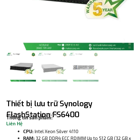
Thiết bị lưu trữ Synology
FlashStation FS6400
Giá trên đã bao gồm VAT
Thông tin sản phẩm:
Liên Hệ
CPU:
Intel Xeon Silver 4110
RAM:
32 GB DDR4 ECC RDIMM Up to 512 GB (32 GB x