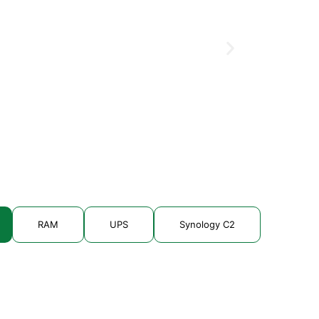
Windows Ser
Liên hệ
RAM
UPS
Synology C2