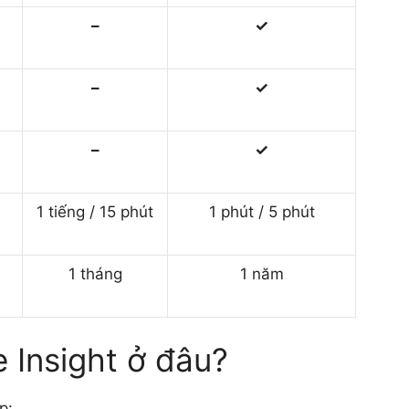
–
✓
–
✓
–
✓
1 tiếng / 15 phút
1 phút / 5 phút
1 tháng
1 năm
 Insight ở đâu?
p: