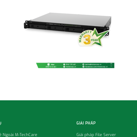
Ụ
GIẢI PHÁP
uê Ngoài M-TechCare
Giải pháp File Server