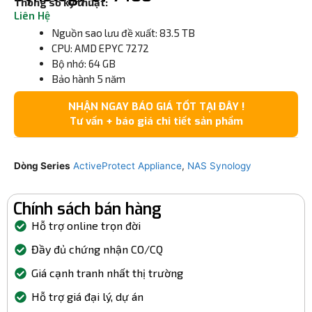
Thông số kỹ thuật:
Liên Hệ
Nguồn sao lưu đề xuất: 83.5 TB
CPU: AMD EPYC 7272
Bộ nhớ: 64 GB
Bảo hành 5 năm
NHẬN NGAY BÁO GIÁ TỐT TẠI ĐÂY !
Tư vấn + báo giá chi tiết sản phẩm
Dòng Series
ActiveProtect Appliance
,
NAS Synology
Chính sách bán hàng
Hỗ trợ online trọn đời
Đầy đủ chứng nhận CO/CQ
Giá cạnh tranh nhất thị trường
Hỗ trợ giá đại lý, dự án