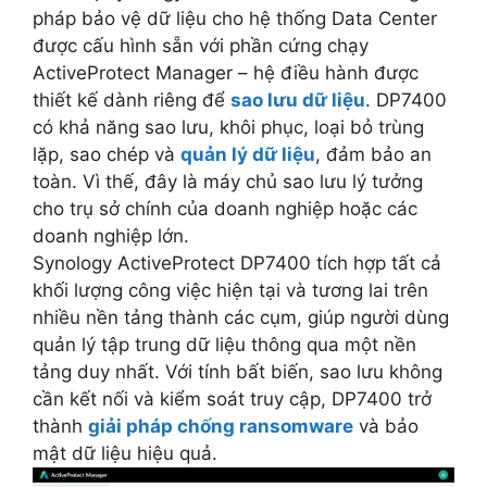
pháp bảo vệ dữ liệu cho hệ thống Data Center
được cấu hình sẵn với phần cứng chạy
ActiveProtect Manager – hệ điều hành được
thiết kế dành riêng để
sao lưu dữ liệu
. DP7400
có khả năng sao lưu, khôi phục, loại bỏ trùng
lặp, sao chép và
quản lý dữ liệu
, đảm bảo an
toàn. Vì thế, đây là máy chủ sao lưu lý tưởng
cho trụ sở chính của doanh nghiệp hoặc các
doanh nghiệp lớn.
Synology ActiveProtect DP7400 tích hợp tất cả
khối lượng công việc hiện tại và tương lai trên
nhiều nền tảng thành các cụm, giúp người dùng
quản lý tập trung dữ liệu thông qua một nền
tảng duy nhất. Với tính bất biến, sao lưu không
cần kết nối và kiểm soát truy cập, DP7400 trở
thành
giải pháp chống ransomware
và bảo
mật dữ liệu hiệu quả.