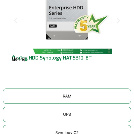
Ổ cứng HDD Synology HAT5310-8T
Ổ 
Liên hệ
M.
Liê
RAM
UPS
Synology C2