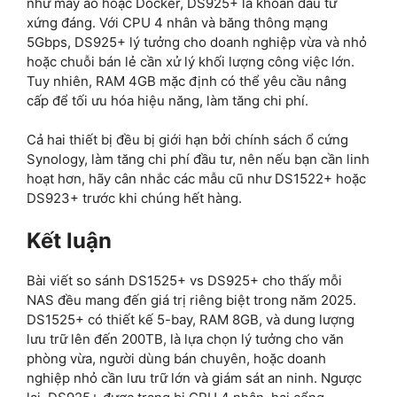
như máy ảo hoặc Docker, DS925+ là khoản đầu tư
xứng đáng. Với CPU 4 nhân và băng thông mạng
5Gbps, DS925+ lý tưởng cho doanh nghiệp vừa và nhỏ
hoặc chuỗi bán lẻ cần xử lý khối lượng công việc lớn.
Tuy nhiên, RAM 4GB mặc định có thể yêu cầu nâng
cấp để tối ưu hóa hiệu năng, làm tăng chi phí.
Cả hai thiết bị đều bị giới hạn bởi chính sách ổ cứng
Synology, làm tăng chi phí đầu tư, nên nếu bạn cần linh
hoạt hơn, hãy cân nhắc các mẫu cũ như DS1522+ hoặc
DS923+ trước khi chúng hết hàng.
Kết luận
Bài viết so sánh DS1525+ vs DS925+ cho thấy mỗi
NAS đều mang đến giá trị riêng biệt trong năm 2025.
DS1525+ có thiết kế 5-bay, RAM 8GB, và dung lượng
lưu trữ lên đến 200TB, là lựa chọn lý tưởng cho văn
phòng vừa, người dùng bán chuyên, hoặc doanh
nghiệp nhỏ cần lưu trữ lớn và giám sát an ninh. Ngược