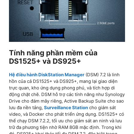
Tính năng phần mềm của
DS1525+ và DS925+
Hệ điều hành DiskStation Manager
(DSM) 7.2 là linh
hồn của cả DS1525+ và DS925+, mang lại giao diện
trực quan, kho ứng dụng phong phú, và tích hợp di
động chặt chẽ. DSM hỗ trợ các tính năng như Synology
Drive cho đám mây riêng, Active Backup Suite cho sao
lưu đa nền tảng,
Surveillance Station
cho giám sát
video, và Docker cho phát triển ứng dụng. DS1525+ có
thể chạy DSM 7.2.2, tối ưu cho giám sát an ninh và lưu
trữ đa phương tiện nhờ RAM 8GB mặc định. Trong khi
đó, DS925+ khai thác tối đa DSM 7.2, đặc biệt trong