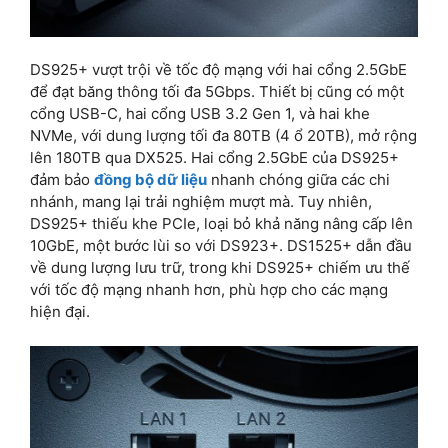
DS925+ vượt trội về tốc độ mạng với hai cổng 2.5GbE
để đạt băng thông tối đa 5Gbps. Thiết bị cũng có một
cổng USB-C, hai cổng USB 3.2 Gen 1, và hai khe
NVMe, với dung lượng tối đa 80TB (4 ổ 20TB), mở rộng
lên 180TB qua DX525. Hai cổng 2.5GbE của DS925+
đảm bảo
đồng bộ dữ liệu
nhanh chóng giữa các chi
nhánh, mang lại trải nghiệm mượt mà. Tuy nhiên,
DS925+ thiếu khe PCIe, loại bỏ khả năng nâng cấp lên
10GbE, một bước lùi so với DS923+. DS1525+ dẫn đầu
về dung lượng lưu trữ, trong khi DS925+ chiếm ưu thế
với tốc độ mạng nhanh hơn, phù hợp cho các mạng
hiện đại.