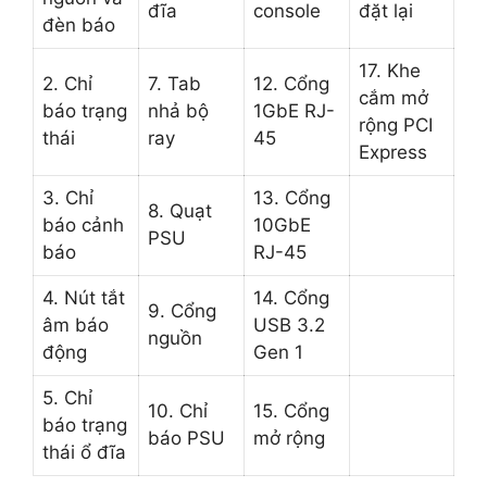
đĩa
console
đặt lại
đèn báo
17. Khe
2. Chỉ
7. Tab
12. Cổng
cắm mở
báo trạng
nhả bộ
1GbE RJ-
rộng PCI
thái
ray
45
Express
3. Chỉ
13. Cổng
8. Quạt
báo cảnh
10GbE
PSU
báo
RJ-45
4. Nút tắt
14. Cổng
9. Cổng
âm báo
USB 3.2
nguồn
động
Gen 1
5. Chỉ
10. Chỉ
15. Cổng
báo trạng
báo PSU
mở rộng
thái ổ đĩa