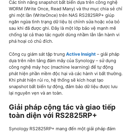
Các tính năng snapshot bất biến dựa trên công nghệ
WORM (Write Once, Read Many) và thư mục chia sẻ chỉ
ghi một lần (WriteOnce) trên NAS RS2825RP+ giúp
ngăn ngừa tình trạng dữ liệu bị chỉnh sửa hoặc xóa bỏ
sau khi đã được ghi. Đây là một lớp bảo vệ mạnh mẽ
chống lại cả thao tác người dùng nhầm lẫn lẫn hành vi
phá hoại có chủ đích.
Công cụ giám sát tập trung
Active Insight
– giải pháp
dựa trên nền tảng đám mây của Synology – sử dụng
công nghệ máy học (machine learning) để tự động
phát hiện phần mềm độc hại và các hành vi bất thường.
Khi phát hiện rủi ro, hệ thống sẽ kích hoạt tạo
snapshot bất biến tự động, đảm bảo dữ liệu được lưu
lại nguyên vẹn và an toàn.
Giải pháp cộng tác và giao tiếp
toàn diện với RS2825RP+
Synology RS2825RP+ mang đến một giải pháp đám