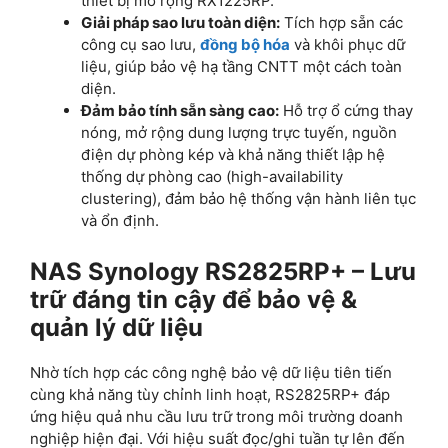
thiết bị mở rộng RX1225RP.
Giải pháp sao lưu toàn diện:
Tích hợp sẵn các
công cụ sao lưu,
đồng bộ hóa
và khôi phục dữ
liệu, giúp bảo vệ hạ tầng CNTT một cách toàn
diện.
Đảm bảo tính sẵn sàng cao:
Hỗ trợ ổ cứng thay
nóng, mở rộng dung lượng trực tuyến, nguồn
điện dự phòng kép và khả năng thiết lập hệ
thống dự phòng cao (high-availability
clustering), đảm bảo hệ thống vận hành liên tục
và ổn định.
NAS Synology RS2825RP+ – Lưu
trữ đáng tin cậy để bảo vệ &
quản lý dữ liệu
Nhờ tích hợp các công nghệ bảo vệ dữ liệu tiên tiến
cùng khả năng tùy chỉnh linh hoạt, RS2825RP+ đáp
ứng hiệu quả nhu cầu lưu trữ trong môi trường doanh
nghiệp hiện đại. Với hiệu suất đọc/ghi tuần tự lên đến