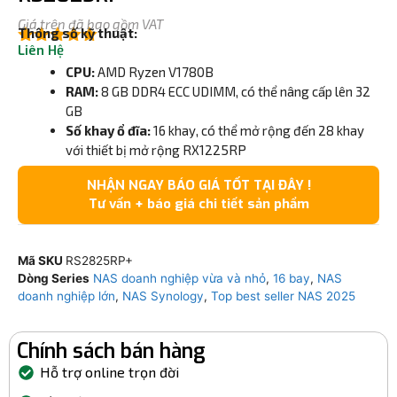
Giá trên đã bao gồm VAT
Thông số kỹ thuật:
Liên Hệ
5.00
ngoài
5
CPU:
AMD Ryzen V1780B
RAM:
8 GB DDR4 ECC UDIMM, có thể nâng cấp lên 32
GB
Số khay ổ đĩa:
16 khay, có thể mở rộng đến 28 khay
với thiết bị mở rộng RX1225RP
NHẬN NGAY BÁO GIÁ TỐT TẠI ĐÂY !
Tư vấn + báo giá chi tiết sản phẩm
Mã SKU
RS2825RP+
Dòng Series
NAS doanh nghiệp vừa và nhỏ
,
16 bay
,
NAS
doanh nghiệp lớn
,
NAS Synology
,
Top best seller NAS 2025
Chính sách bán hàng
Hỗ trợ online trọn đời