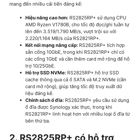
mang đến nhiều cải tiến đáng kể:
Hiệu năng cao hơn:
RS2825RP+ sử dụng CPU
AMD Ryzen V1780B, cho tốc độ đọc/ghi tuần tự
lên đến 3.519/1.790 MB/s, vượt trội so với
2.220/1.164 MB/s của RS2821RP+.
Kết nối mạng nâng cấp:
RS2825RP+ tích hợp
sẵn cổng 10GbE, trong khi RS2821RP+ chỉ có
các cổng 1GbE và cần thêm card mở rộng để hỗ
trợ 10/25GbE.
Hỗ trợ SSD NVMe:
RS2825RP+ hỗ trợ SSD
cache thông qua cả ổ SATA và M.2 NVMe (cần
card mở rộng), giúp tăng tốc độ truy xuất dữ
liệu đáng kể.
Chính sách ổ đĩa:
RS2825RP+ yêu cầu sử dụng
ổ đĩa được Synology xác thực, trong khi
RS2821RP+ linh hoạt hơn với nhiều loại ổ đĩa từ
bên thứ ba.
2. RS2825RP+ có hỗ trợ