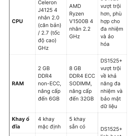
Celeron
AMD
vượt trội
J4125 4
Ryzen
hơn, phù
nhân 2.0
CPU
V1500B 4
hợp cho
(căn bản)
nhân 2.2
đa nhiệm
/ 2.7 (tốc
GHz
và ảo
độ cao)
hóa
GHz
DS1525+
2 GB
8 GB
vượt trội
DDR4
DDR4 ECC
về khả
RAM
non-ECC,
SODIMM,
năng đa
nâng cấp
nâng cấp
nhiệm và
đến 6GB
đến 32GB
bảo mật
dữ liệu
Khay ổ
4 khay
5 khay
đĩa
mặc định
sẵn có
DS1525+