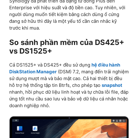
Synology đã phát triển đa dạng từ dòng Plus đến
Enterprise với hiệu suất và độ bền cao. Tuy nhiên, với
người dùng muốn tiết kiệm bằng cách dùng ổ cứng
đang sở hữu thì đây là một yếu tố cần cân nhắc kỹ
trước khi mua.
So sánh phần mềm của DS425+
vs DS1525+
Cả DS1525+ và DS425+ đều sử dụng
hệ điều hành
DiskStation Manager
(DSM) 7.2, mang đến trải nghiệm
sử dụng mượt mà và bảo mật cao. Cả hai thiết bị đều
hỗ trợ hệ thống tập tin Btrfs, cho phép tạo
snapshot
nhanh, hồi phục dữ liệu linh hoạt và tự chữa lỗi file, đáp
ứng tốt nhu cầu sao lưu và bảo vệ dữ liệu cá nhân hoặc
doanh nghiệp nhỏ.