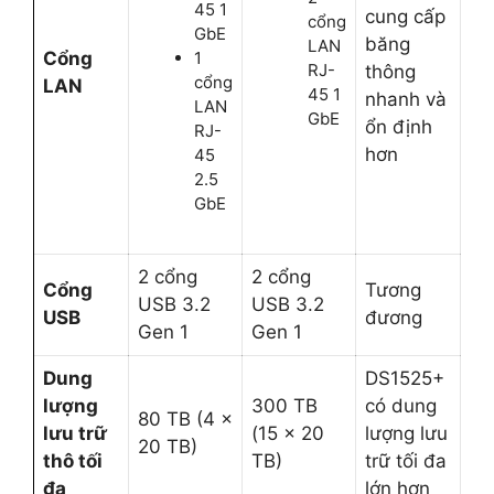
45 1
cung cấp
cổng
GbE
băng
LAN
Cổng
1
RJ-
thông
cổng
LAN
45 1
nhanh và
LAN
GbE
ổn định
RJ-
hơn
45
2.5
GbE
2 cổng
2 cổng
Cổng
Tương
USB 3.2
USB 3.2
USB
đương
Gen 1
Gen 1
Dung
DS1525+
lượng
300 TB
có dung
80 TB (4 ×
lưu trữ
(15 x 20
lượng lưu
20 TB)
thô tối
TB)
trữ tối đa
đa
lớn hơn