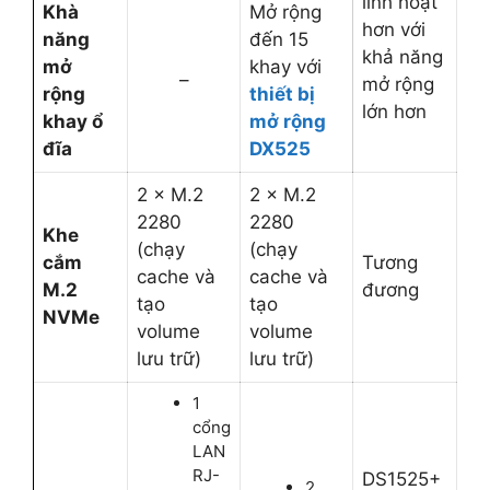
linh hoạt
Khà
Mở rộng
hơn với
năng
đến 15
khả năng
mở
khay với
–
mở rộng
rộng
thiết bị
lớn hơn
khay ổ
mở rộng
đĩa
DX525
2 × M.2
2 × M.2
2280
2280
Khe
(chạy
(chạy
cắm
Tương
cache và
cache và
M.2
đương
tạo
tạo
NVMe
volume
volume
lưu trữ)
lưu trữ)
1
cổng
LAN
RJ-
DS1525+
2