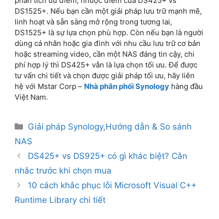
phân tích ưu điểm, nhược điểm của DS425+ vs
DS1525+. Nếu bạn cần một giải pháp lưu trữ mạnh mẽ,
linh hoạt và sẵn sàng mở rộng trong tương lai,
DS1525+ là sự lựa chọn phù hợp. Còn nếu bạn là người
dùng cá nhân hoặc gia đình với nhu cầu lưu trữ cơ bản
hoặc streaming video, cần một NAS đáng tin cậy, chi
phí hợp lý thì DS425+ vẫn là lựa chọn tối ưu. Để được
tư vấn chi tiết và chọn được giải pháp tối ưu, hãy liên
hệ với Mstar Corp –
Nhà phân phối Synology
hàng đầu
Việt Nam.
Giải pháp Synology
,
Hướng dẫn & So sánh
NAS
DS425+ vs DS925+ có gì khác biệt? Cân
nhắc trước khi chọn mua
10 cách khắc phục lỗi Microsoft Visual C++
Runtime Library chi tiết