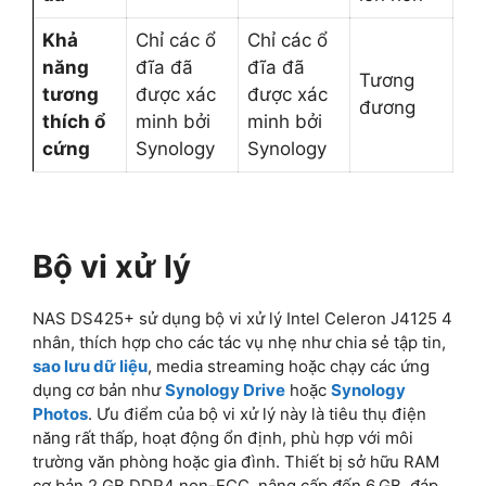
Khả
Chỉ các ổ
Chỉ các ổ
năng
đĩa đã
đĩa đã
Tương
tương
được xác
được xác
đương
thích ổ
minh bởi
minh bởi
cứng
Synology
Synology
Bộ vi xử lý
NAS DS425+ sử dụng bộ vi xử lý Intel Celeron J4125 4
nhân, thích hợp cho các tác vụ nhẹ như chia sẻ tập tin,
sao lưu dữ liệu
, media streaming hoặc chạy các ứng
dụng cơ bản như
Synology Drive
hoặc
Synology
Photos
. Ưu điểm của bộ vi xử lý này là tiêu thụ điện
năng rất thấp, hoạt động ổn định, phù hợp với môi
trường văn phòng hoặc gia đình. Thiết bị sở hữu RAM
cơ bản 2 GB DDR4 non-ECC, nâng cấp đến 6 GB, đáp