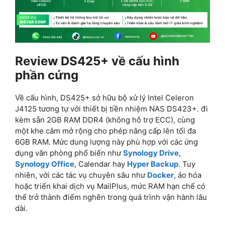
Review DS425+ về cấu hình
phần cứng
Về cấu hình, DS425+ sở hữu bộ xử lý Intel Celeron
J4125 tương tự với thiết bị tiền nhiệm NAS DS423+. đi
kèm sẵn 2GB RAM DDR4 (không hỗ trợ ECC), cùng
một khe cắm mở rộng cho phép nâng cấp lên tối đa
6GB RAM. Mức dung lượng này phù hợp với các ứng
dụng văn phòng phổ biến như
Synology Drive
,
Synology Office
, Calendar hay
Hyper Backup
. Tuy
nhiên, với các tác vụ chuyên sâu như
Docker
, ảo hóa
hoặc triển khai dịch vụ MailPlus, mức RAM hạn chế có
thể trở thành điểm nghẽn trong quá trình vận hành lâu
dài.