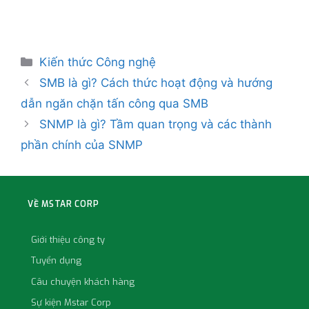
Kiến thức Công nghệ
SMB là gì? Cách thức hoạt động và hướng
dẫn ngăn chặn tấn công qua SMB
SNMP là gì? Tầm quan trọng và các thành
phần chính của SNMP
VỀ MSTAR CORP
Giới thiệu công ty
Tuyển dụng
Câu chuyện khách hàng
Sự kiện Mstar Corp