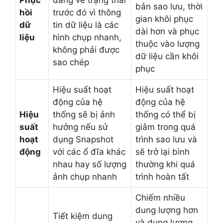
Phục
dàng về trạng thái
bản sao lưu, thời
hồi
trước đó vì thông
gian khôi phục
dữ
tin dữ liệu là các
dài hơn và phục
liệu
hình chụp nhanh,
thuộc vào lượng
không phải được
dữ liệu cần khôi
sao chép
phục
Hiệu suất hoạt
Hiệu suất hoạt
động của hệ
động của hệ
Hiệu
thống sẽ bị ảnh
thống có thể bị
suất
hưởng nếu sử
giảm trong quá
hoạt
dụng Snapshot
trình sao lưu và
động
với các ổ đĩa khác
sẽ trở lại bình
nhau hay số lượng
thường khi quá
ảnh chụp nhanh
trình hoàn tất
Chiếm nhiều
dung lượng hơn
Tiết kiệm dung
và dung lượng