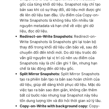
gốc của từng khối dữ liệu. Snapshot này chỉ tạo
bản sao khi có sự thay đổi, dữ liệu mới được ghi
đè lên dữ liệu ban đầu. Ưu điểm của Copy-on-
Write Snapshots là không tiêu tốn nhiều tài
nguyên metadata và hạn chế về việc ghi dữ
liệu, đọc dữ liệu.
Redirect-on-Write Snapshots:
Redirect-on-
Write Snapshots là Snapshots ghi lại toàn bộ
thay đổi trong khối dữ liệu cần bảo vệ, sau đó
chuyển đổi đến khối mới. Do dữ liệu trước đó
vẫn giữ nguyên tại vị trí cũ nên ưu điểm của
Snapshots này là chỉ cần ghi 1 lần, nhưng hạn
chế là tác động đến dữ liệu gốc.
Split Mirror Snapshots:
Split Mirror Snapshots
tạo ra phiên bản tạo ra bản sao hoàn chỉnh của
dữ liệu, giúp dễ dàng khôi phục dữ liệu. Mặc dù
việc tạo ra bản sao đơn giản, không cần thêm
bất cứ bước nào nhưng loại Snapshot này tiêu
tốn dung lượng lớn và đòi hỏi thời gian xử lý lâu.
Copy-on-Write with background copy:
Copy-