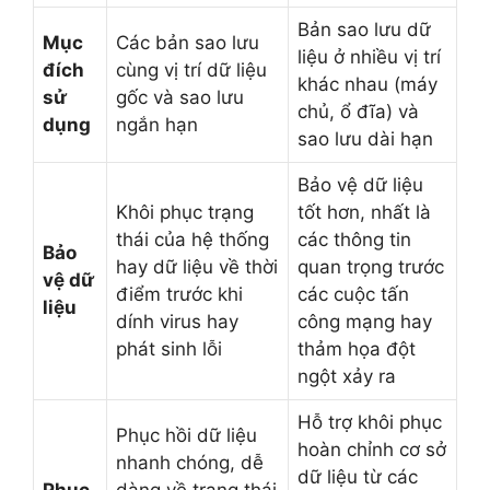
Bản sao lưu dữ
Mục
Các bản sao lưu
liệu ở nhiều vị trí
đích
cùng vị trí dữ liệu
khác nhau (máy
sử
gốc và sao lưu
chủ, ổ đĩa) và
dụng
ngắn hạn
sao lưu dài hạn
Bảo vệ dữ liệu
Khôi phục trạng
tốt hơn, nhất là
thái của hệ thống
các thông tin
Bảo
hay dữ liệu về thời
quan trọng trước
vệ dữ
điểm trước khi
các cuộc tấn
liệu
dính virus hay
công mạng hay
phát sinh lỗi
thảm họa đột
ngột xảy ra
Hỗ trợ khôi phục
Phục hồi dữ liệu
hoàn chỉnh cơ sở
nhanh chóng, dễ
dữ liệu từ các