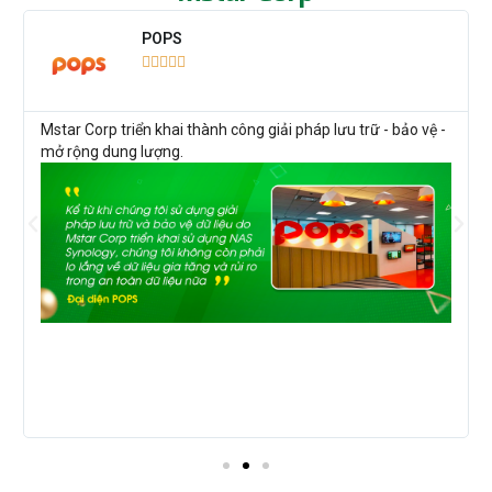
POPS





Mstar Corp triển khai thành công giải pháp lưu trữ - bảo vệ -
mở rộng dung lượng.