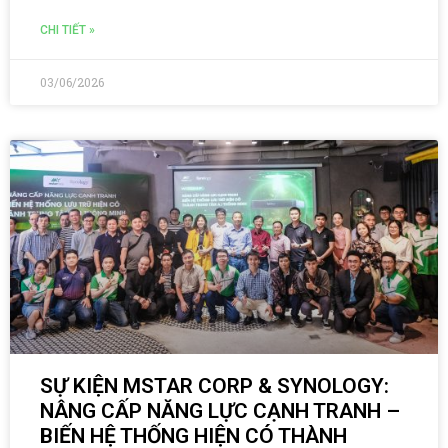
CHI TIẾT »
03/06/2026
SỰ KIỆN MSTAR CORP & SYNOLOGY:
NÂNG CẤP NĂNG LỰC CẠNH TRANH –
BIẾN HỆ THỐNG HIỆN CÓ THÀNH