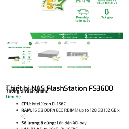
Thiết bị NAS FlashStation FS3600
Giá trên đã bao gồm VAT
Thông tin sản phẩm:
Liên Hệ
CPU:
Intel Xeon D-1567
RAM:
16 GB DDR4 ECC RDIMM up to 128 GB (32 GB x
4)
Số lượng ổ cứng:
Lên đến 48-bay