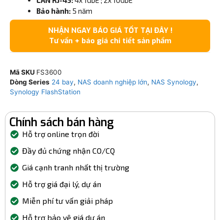
LAN RJ-45:
4x 1GbE ; 2x 10GbE
Bảo hành:
5 năm
NHẬN NGAY BÁO GIÁ TỐT TẠI ĐÂY !
Tư vấn + báo giá chi tiết sản phẩm
Mã SKU
FS3600
Dòng Series
24 bay
,
NAS doanh nghiệp lớn
,
NAS Synology
,
Synology FlashStation
Chính sách bán hàng
Hỗ trợ online trọn đời
Đầy đủ chứng nhận CO/CQ
Giá cạnh tranh nhất thị trường
Hỗ trợ giá đại lý, dự án
Miễn phí tư vấn giải pháp
Hỗ trợ bảo vệ giá dự án