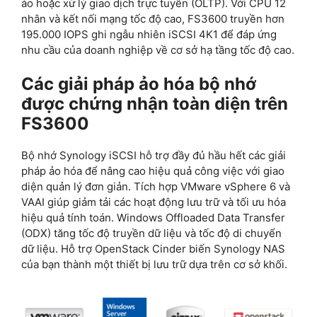
ảo hoặc xử lý giao dịch trực tuyến (OLTP). Với CPU 12
nhân và kết nối mạng tốc độ cao, FS3600 truyền hơn
195.000 IOPS ghi ngẫu nhiên iSCSI 4K1 để đáp ứng
nhu cầu của doanh nghiệp về cơ sở hạ tầng tốc độ cao.
Các giải pháp ảo hóa bộ nhớ
được chứng nhận toàn diện trên
FS3600
Bộ nhớ Synology iSCSI hỗ trợ đầy đủ hầu hết các giải
pháp ảo hóa để nâng cao hiệu quả công việc với giao
diện quản lý đơn giản. Tích hợp VMware vSphere 6 và
VAAI giúp giảm tải các hoạt động lưu trữ và tối ưu hóa
hiệu quả tính toán. Windows Offloaded Data Transfer
(ODX) tăng tốc độ truyền dữ liệu và tốc độ di chuyển
dữ liệu. Hỗ trợ OpenStack Cinder biến Synology NAS
của bạn thành một thiết bị lưu trữ dựa trên cơ sở khối.