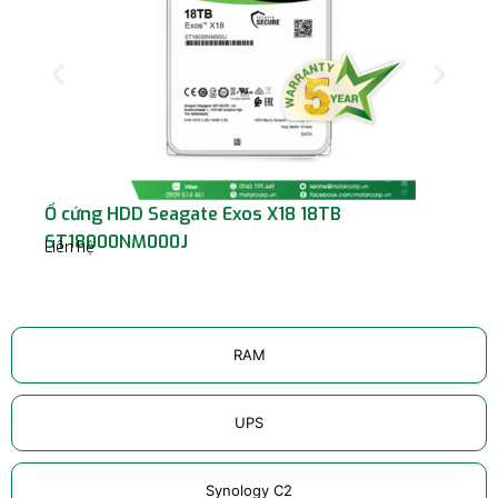
Ổ cứng HDD Seagate Exos X18 18TB
Ổ 
ST18000NM000J
S
Liên hệ
Liê
RAM
UPS
Synology C2