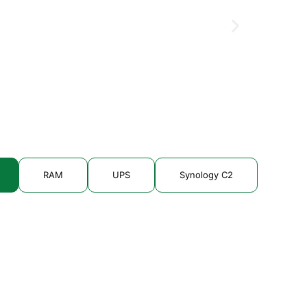
Thiết bị
Liên hệ
RAM
UPS
Synology C2