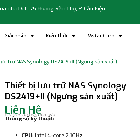
 tòa nhà Deli, 75 Hoàng Văn Thụ, P. Cầu Kiệu
Giải pháp
Kiến thức
Mstar Corp
 lưu trữ NAS Synology DS2419+II (Ngưng sản xuất)
Thiết bị lưu trữ NAS Synology
DS2419+II (Ngưng sản xuất)
Liên Hệ
Giá trên đã bao gồm VAT
Thông số kỹ thuật:
CPU
: Intel 4-core 2.1GHz.