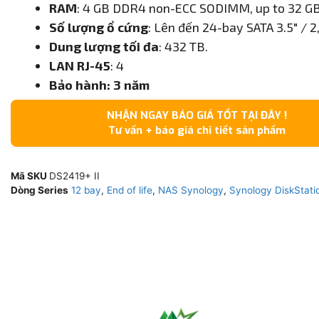
RAM
: 4 GB DDR4 non-ECC SODIMM, up to 32 GB
Số lượng ổ cứng
: Lên đến 24-bay SATA 3.5″ / 2,
Dung lượng tối đa
: 432 TB.
LAN RJ-45
: 4
Bảo hành: 3 năm
NHẬN NGAY BÁO GIÁ TỐT TẠI ĐÂY !
Tư vấn + báo giá chi tiết sản phẩm
Mã SKU
DS2419+ II
Dòng Series
12 bay
,
End of life
,
NAS Synology
,
Synology DiskStati