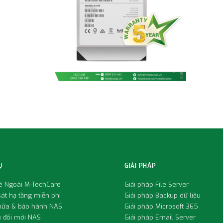
Ụ
GIẢI PHÁP
uê Ngoài M-TechCare
Giải pháp File Server
át hạ tầng miễn phí
Giải pháp Backup dữ liệu
hữa & bảo hành NAS
Giải pháp Microsoft 365
ũ đổi mới NAS
Giải pháp Email Server