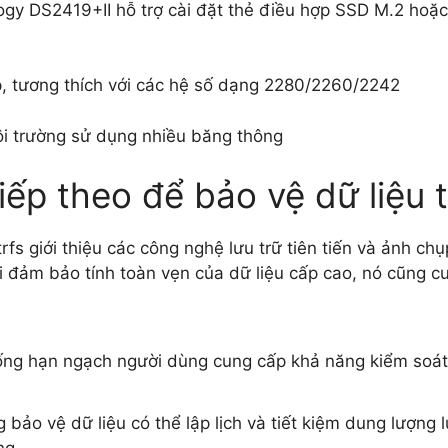
ogy DS2419+II hỗ trợ cài đặt thẻ điều hợp SSD M.2 ho
tương thích với các hệ số dạng 2280/2260/2242
 trường sử dụng nhiều băng thông
iếp theo để bảo vệ dữ liệu 
fs giới thiệu các công nghệ lưu trữ tiên tiến và ảnh c
 khi đảm bảo tính toàn vẹn của dữ liệu cấp cao, nó cũng 
ống hạn ngạch người dùng cung cấp khả năng kiểm soát h
bảo vệ dữ liệu có thể lập lịch và tiết kiệm dung lượng 
ng