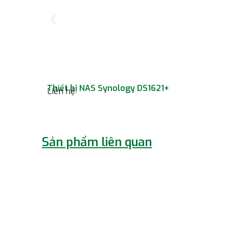
Thiết bị NAS Synology DS1621+
Liên hệ
Sản phẩm liên quan