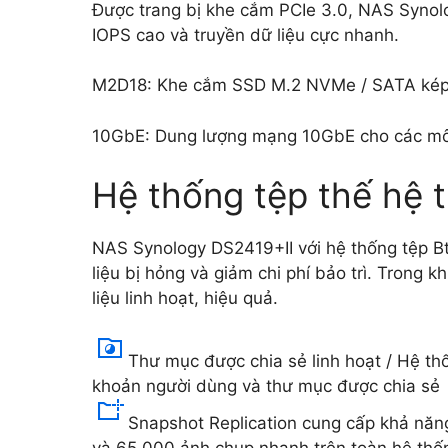
Được trang bị khe cắm PCIe 3.0, NAS Synol
IOPS cao và truyền dữ liệu cực nhanh.
M2D18: Khe cắm SSD M.2 NVMe / SATA kép, 
10GbE: Dung lượng mạng 10GbE cho các môi
Hệ thống tệp thế hệ t
NAS Synology DS2419+II với hệ thống tệp Btr
liệu bị hỏng và giảm chi phí bảo trì. Trong
liệu linh hoạt, hiệu quả.
Thư mục được chia sẻ linh hoạt / Hệ th
khoản người dùng và thư mục được chia sẻ
Snapshot Replication cung cấp khả năng 
và 65.000 ảnh chụp nhanh trên toàn hệ thố