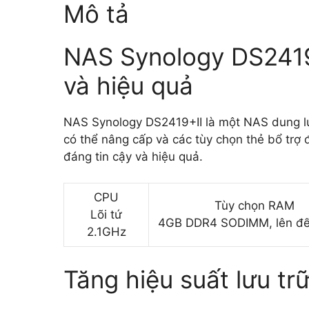
Mô tả
NAS Synology DS2419+I
và hiệu quả
NAS Synology DS2419+II là một NAS dung lư
có thể nâng cấp và các tùy chọn thẻ bổ trợ 
đáng tin cậy và hiệu quả.
CPU
Tùy chọn RAM
Lõi tứ
4GB DDR4 SODIMM, lên đ
2.1GHz
Tăng hiệu suất lưu tr