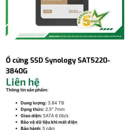
Ổ cứng SSD Synology SAT5220-
3840G
Liên hệ
Thông tin sản phẩm:
Dung lượng:
3.84 TB
Dạng thức:
2.5″ 7mm
Giao diện:
SATA 6 Gb/s
Bảo vệ dữ liệu khi mất điện
Bảo hành:
5 năm