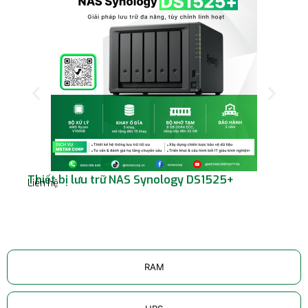
Thiết bị lưu trữ NAS Synology DS1525+
Th
Liên hệ
Sy
Liê
RAM