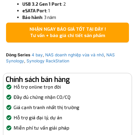
USB 3.2 Gen 1 Port
: 2
eSATA Port
: 1
Bảo hành
: 3 năm
NHẬN NGAY BÁO GIÁ TỐT TẠI ĐÂY !
Tư vấn + báo giá chi tiết sản phẩm
Dòng Series
4 bay
,
NAS doanh nghiệp vừa và nhỏ
,
NAS
Synology
,
Synology RackStation
Chính sách bán hàng
Hỗ trợ online trọn đời
Đầy đủ chứng nhận CO/CQ
Giá cạnh tranh nhất thị trường
Hỗ trợ giá đại lý, dự án
Miễn phí tư vấn giải pháp