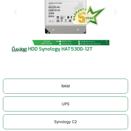
Ổ cứng HDD Synology HAT5300-12T
Ổ 
Liên hệ
ST
Liê
RAM
UPS
Synology C2