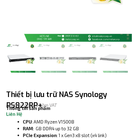
Thiết bị lưu trữ NAS Synology
RS822RP+
Giá trên đã bao gồm VAT
Thông tin sản phẩm
Liên Hệ
CPU
: AMD Ryzen V1500B
RAM
: GB DDR4 up to 32 GB
PCIe Expansion
: 1 x Gen3 x8 slot (x4 link)