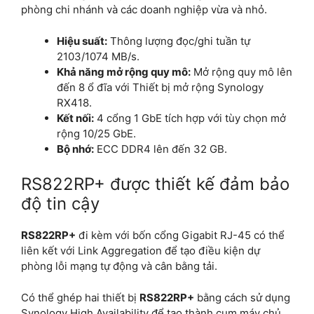
phòng chi nhánh và các doanh nghiệp vừa và nhỏ.
Hiệu suất:
Thông lượng đọc/ghi tuần tự
2103/1074 MB/s.
Khả năng mở rộng quy mô:
Mở rộng quy mô lên
đến 8 ổ đĩa với Thiết bị mở rộng Synology
RX418.
Kết nối:
4 cổng 1 GbE tích hợp với tùy chọn mở
rộng 10/25 GbE.
Bộ nhớ:
ECC DDR4 lên đến 32 GB.
RS822RP+ được thiết kế đảm bảo
độ tin cậy
RS822RP+
đi kèm với bốn cổng Gigabit RJ-45 có thể
liên kết với Link Aggregation để tạo điều kiện dự
phòng lỗi mạng tự động và cân bằng tải.
Có thể ghép hai thiết bị
RS822RP+
bằng cách sử dụng
Synology High Availability để tạo thành cụm máy chủ