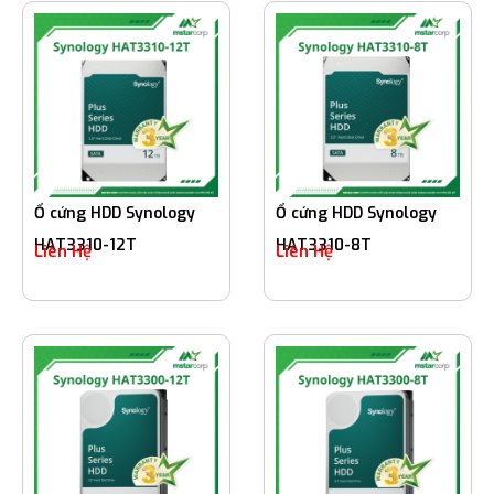
Ổ cứng HDD Synology
Ổ cứng HDD Synology
HAT3310-12T
HAT3310-8T
Liên Hệ
Liên Hệ