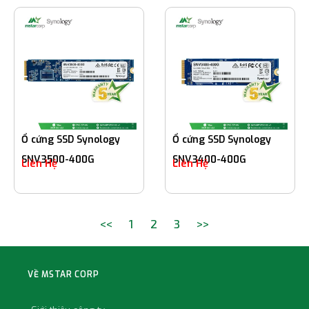
Ổ cứng SSD Synology
Ổ cứng SSD Synology
SNV3500-400G
SNV3400-400G
Liên Hệ
Liên Hệ
<<
1
2
3
>>
VỀ MSTAR CORP