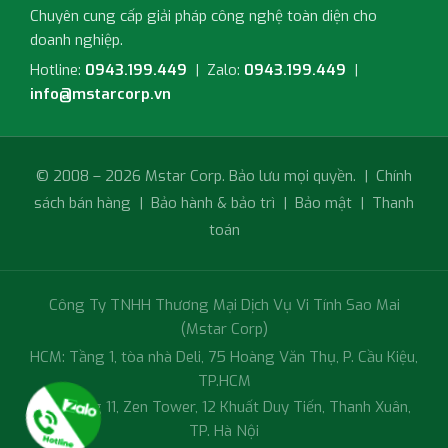
Chuyên cung cấp giải pháp công nghệ toàn diện cho
doanh nghiệp.
Hotline:
0943.199.449
| Zalo:
0943.199.449
|
info@mstarcorp.vn
© 2008 – 2026 Mstar Corp. Bảo lưu mọi quyền. |
Chính
sách bán hàng
|
Bảo hành & bảo trì
|
Bảo mật
|
Thanh
toán
Công Ty TNHH Thương Mại Dịch Vụ Vi Tính Sao Mai
(Mstar Corp)
HCM: Tầng 1, tòa nhà Deli, 75 Hoàng Văn Thụ, P. Cầu Kiệu,
TP.HCM
HN: Tầng 11, Zen Tower, 12 Khuất Duy Tiến, Thanh Xuân,
TP. Hà Nội