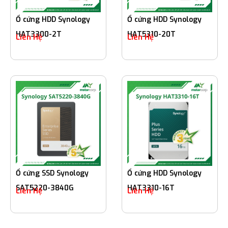
Ổ cứng HDD Synology
Ổ cứng HDD Synology
HAT3300-2T
HAT5310-20T
Liên Hệ
Liên Hệ
Ổ cứng SSD Synology
Ổ cứng HDD Synology
SAT5220-3840G
HAT3310-16T
Liên Hệ
Liên Hệ