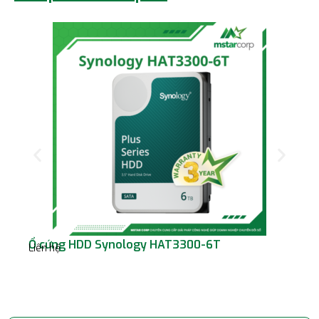
Ổ cứng HDD Synology HAT3300-6T
Ổ 
Liên hệ
S
Liê