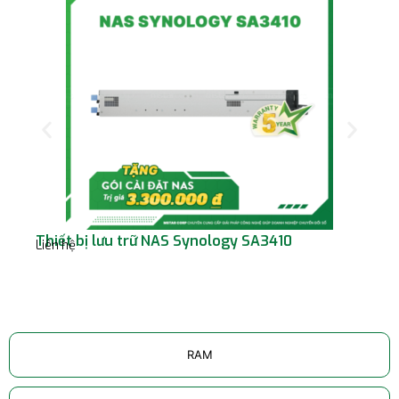
Thiết bị lưu trữ NAS Synology SA3410
SA
Liên hệ
Liê
RAM