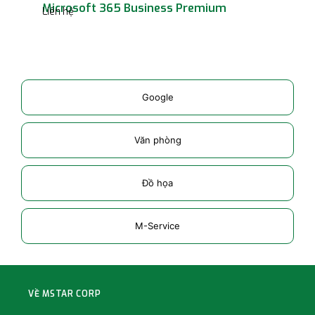
Microsoft 365 Business Premium
Micro
Liên hệ
năm
Liên h
Google
Văn phòng
Đồ họa
M-Service
VỀ MSTAR CORP