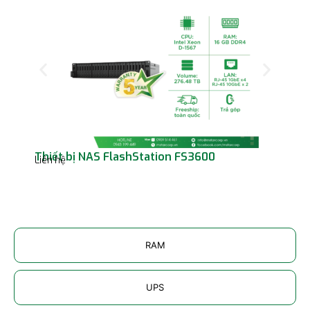
Thiết bị NAS FlashStation FS3600
Thi
Liên hệ
PAS
Liên
RAM
UPS