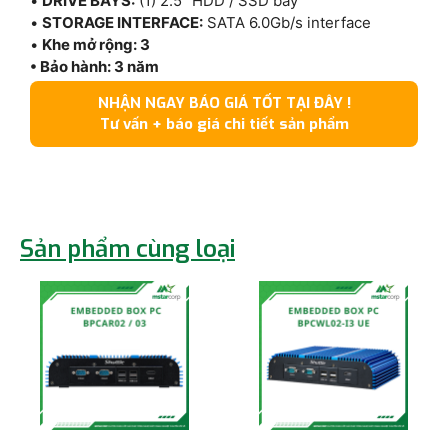
•
DRIVE BAYS:
(1) 2.5″ HDD / SSD bay
•
STORAGE INTERFACE:
SATA 6.0Gb/s interface
•
Khe mở rộng: 3
• Bảo hành: 3 năm
NHẬN NGAY BÁO GIÁ TỐT TẠI ĐÂY !
Tư vấn + báo giá chi tiết sản phẩm
Sản phẩm cùng loại