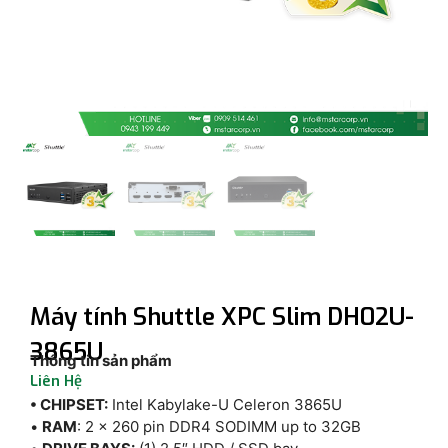
Máy tính Shuttle XPC Slim DH02U-
3865U
Thông tin sản phẩm
Liên Hệ
• CHIPSET:
Intel Kabylake-U Celeron 3865U
•
RAM
: 2 x 260 pin DDR4 SODIMM up to 32GB