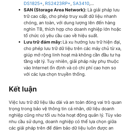
DS1825+
,
RS2423RP+
,
SA3410
,…
SAN (Storage Area Network):
Là giải pháp lưu
trữ cao cấp, cho phép truy xuất dữ liệu nhanh
chóng, an toàn, với dung lượng lên đến hàng
nghìn TB, thích hợp cho doanh nghiệp lớn hoặc
tổ chức có yêu cầu cao về hiệu suất.
Lưu trữ đám mây:
Là xu hướng lưu trữ hiện đại,
cho phép lưu trữ dữ liệu trên các máy chủ từ xa,
giúp mở rộng linh hoạt mà không cần đầu tư hạ
tầng vật lý. Tuy nhiên, giải pháp này phụ thuộc
vào Internet ổn định và có chi phí cao hơn so
với các lựa chọn truyền thống.
Kết luận
Việc lưu trữ dữ liệu lâu dài và an toàn đóng vai trò quan
trọng trong bảo vệ thông tin cá nhân, dữ liệu doanh
nghiệp cũng như tối ưu hóa hoạt động quản lý. Tùy vào
nhu cầu sử dụng, doanh nghiệp có thể lựa chọn giữa
các giải pháp trên để đảm bảo dữ liệu luôn được an