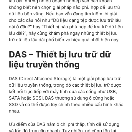
lâu dài, nhưng nhiều doanh nghiệp vẫn băn khoăn
không biết nên chọn giải pháp nào phù hợp để lưu trữ
dữ liệu bền vững. Nếu bạn vẫn đang tìm kiếm lời giải
cho các câu hỏi như “Dữ liệu dạng tệp được lưu trữ lâu
dài ở đâu?” hay “Thiết bị nào phù hợp để lưu trữ dữ liệu
lâu dài?”, hãy cùng khám phá ngay những thiết bị lưu
trữ dữ liệu lâu dài phổ biến và hiệu quả nhất hiện nay.
DAS – Thiết bị lưu trữ dữ
liệu truyền thống
DAS (Direct Attached Storage) là một giải pháp lưu trữ
dữ liệu truyền thống, trong đó các thiết bị lưu trữ được
kết nối trực tiếp với máy tính qua các cổng như USB,
SATA hoặc SCSI. DAS thường sử dụng ổ cứng hoặc
SSD và có thể được tùy chỉnh theo nhiều cấu hình khác
nhau.
Ưu điểm của DAS nằm ở chi phí thấp, tính dễ sử dụng
và tốc độ truy cập nhanh. Tuy nhiên, nó cũng tồn tại