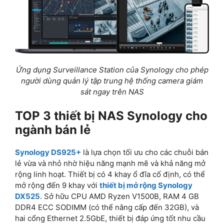
Ứng dụng Surveillance Station của Synology cho phép
người dùng quản lý tập trung hệ thống camera giám
sát ngay trên NAS
TOP 3 thiết bị NAS Synology cho
ngành bán lẻ
Synology DS925+
là lựa chọn tối ưu cho các chuỗi bán
lẻ vừa và nhỏ nhờ hiệu năng mạnh mẽ và khả năng mở
rộng linh hoạt. Thiết bị có 4 khay ổ đĩa cố định, có thể
mở rộng đến 9 khay với
thiết bị mở rộng Synology
DX525
. Sở hữu CPU AMD Ryzen V1500B, RAM 4 GB
DDR4 ECC SODIMM (có thể nâng cấp đến 32GB), và
hai cổng Ethernet 2.5GbE, thiết bị đáp ứng tốt nhu cầu