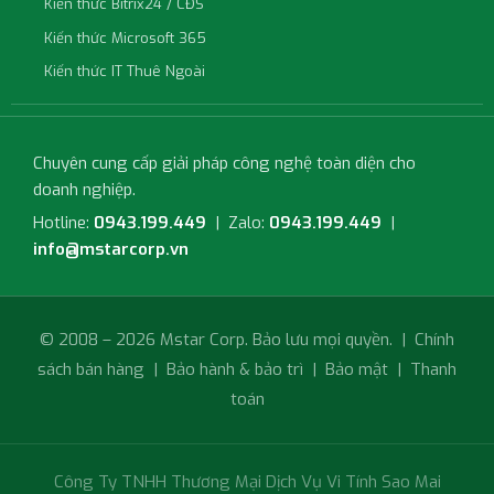
Kiến thức Bitrix24 / CĐS
Kiến thức Microsoft 365
Kiến thức IT Thuê Ngoài
Chuyên cung cấp giải pháp công nghệ toàn diện cho
doanh nghiệp.
Hotline:
0943.199.449
| Zalo:
0943.199.449
|
info@mstarcorp.vn
© 2008 – 2026 Mstar Corp. Bảo lưu mọi quyền. |
Chính
sách bán hàng
|
Bảo hành & bảo trì
|
Bảo mật
|
Thanh
toán
Công Ty TNHH Thương Mại Dịch Vụ Vi Tính Sao Mai