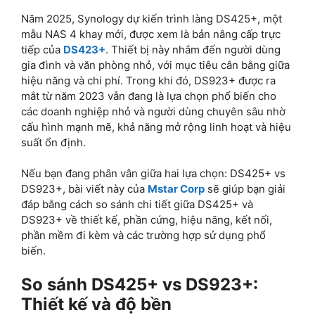
Năm 2025, Synology dự kiến trình làng DS425+, một
mẫu NAS 4 khay mới, được xem là bản nâng cấp trực
tiếp của
DS423+
. Thiết bị này nhắm đến người dùng
gia đình và văn phòng nhỏ, với mục tiêu cân bằng giữa
hiệu năng và chi phí. Trong khi đó, DS923+ được ra
mắt từ năm 2023 vẫn đang là lựa chọn phổ biến cho
các doanh nghiệp nhỏ và người dùng chuyên sâu nhờ
cấu hình mạnh mẽ, khả năng mở rộng linh hoạt và hiệu
suất ổn định.
Nếu bạn đang phân vân giữa hai lựa chọn: DS425+ vs
DS923+, bài viết này của
Mstar Corp
sẽ giúp bạn giải
đáp bằng cách so sánh chi tiết giữa DS425+ và
DS923+ về thiết kế, phần cứng, hiệu năng, kết nối,
phần mềm đi kèm và các trường hợp sử dụng phổ
biến.
So sánh DS425+ vs DS923+:
Thiết kế và độ bền