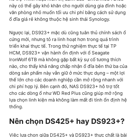
này có thể gây khó khăn cho người dùng gia đình hoặc
văn phòng nhỏ muốn tối ưu chi phí bằng cách sử dụng
ổ đĩa giá rẻ không thuộc hệ sinh thái Synology.
Ngược lại, DS923+ mặc dù cũng tuân thủ chính sách ổ
cứng mới, nhưng tỏ ra linh hoạt hơn trong quá trình
triển khai thực tế. Trong thử nghiệm thực tế tại TP
HCM, DS923+ vận hành ổn định với ổ Seagate
IronWolf 6TB mà không gặp bất kỳ sự cố tương thích
nào, cho thấy khả năng chấp nhận ổ đĩa bên thứ ba của
dòng sản phẩm này vẫn giữ ở mức thực dụng – một lợi
thế lớn cho các doanh nghiệp cần mở rộng nhanh với
chi phí hợp lý. Bên cạnh đó, NAS DS923+ hỗ trợ tốt
cho các dòng ổ như WD Red Plus cũng giúp mở rộng
lựa chọn linh kiện mà không làm mất đi tính ổn định hệ
thống.
Nên chọn DS425+ hay DS923+?
Việc lựa chọn giữa DS425+ và DS923+ thực chất là bài