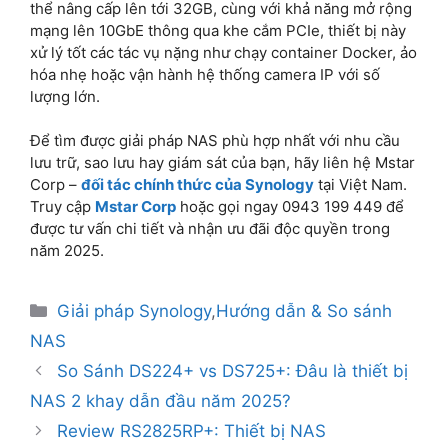
thể nâng cấp lên tới 32GB, cùng với khả năng mở rộng
mạng lên 10GbE thông qua khe cắm PCIe, thiết bị này
xử lý tốt các tác vụ nặng như chạy container Docker, ảo
hóa nhẹ hoặc vận hành hệ thống camera IP với số
lượng lớn.
Để tìm được giải pháp NAS phù hợp nhất với nhu cầu
lưu trữ, sao lưu hay giám sát của bạn, hãy liên hệ Mstar
Corp –
đối tác chính thức của Synology
tại Việt Nam.
Truy cập
Mstar Corp
hoặc gọi ngay 0943 199 449 để
được tư vấn chi tiết và nhận ưu đãi độc quyền trong
năm 2025.
Giải pháp Synology
,
Hướng dẫn & So sánh
NAS
So Sánh DS224+ vs DS725+: Đâu là thiết bị
NAS 2 khay dẫn đầu năm 2025?
Review RS2825RP+: Thiết bị NAS