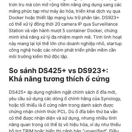
trơn tru mà còn mở rộng tiềm năng ứng dụng sang các
mảng phức tạp như máy ảo hóa, triển khai dịch vụ qua
Docker hoặc thiết lập mạng lưu trữ phân tán. DS923+
có thể xử lý đồng thời 20 camera IP qua Surveillance
Station và vận hành mượt 5 container Docker, chứng
minh khả năng xử lý đa nhiệm mạnh mẽ. Tính linh hoạt
này mang lại lợi thế lớn cho doanh nghiệp nhỏ, startup
công nghệ hoặc các nhóm phát triển phần mềm cần
môi trường kiểm thử độc lập.
So sánh DS425+ vs DS923+:
Khả năng tương thích ổ cứng
DS425+ áp dụng nghiêm ngặt chính sách ổ đĩa mới,
yêu cầu sử dụng các dòng ổ chính hãng của Synology,
hoặc tối thiểu là ổ cứng nằm trong danh sách được
chứng nhận chính thức PCL. Dù ổ đĩa bên thứ ba vẫn
có thể được nhận diện và sử dụng, nhưng nhiều tính
năng quan trọng có thể bị vô hiệu hóa, ví dụ như thiếu
hỗ trợ TRIM hoặc hiển thị cảnh báo “unverified”. Điều