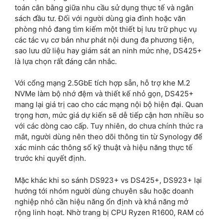
toán cân bằng giữa nhu cầu sử dụng thực tế và ngân
sách đầu tư. Đối với người dùng gia đình hoặc văn
phòng nhỏ đang tìm kiếm một thiết bị lưu trữ phục vụ
các tác vụ cơ bản như phát nội dung đa phương tiện,
sao lưu dữ liệu hay giám sát an ninh mức nhẹ, DS425+
là lựa chọn rất đáng cân nhắc.
Với cổng mạng 2.5GbE tích hợp sẵn, hỗ trợ khe M.2
NVMe làm bộ nhớ đệm và thiết kế nhỏ gọn, DS425+
mang lại giá trị cao cho các mạng nội bộ hiện đại. Quan
trọng hơn, mức giá dự kiến sẽ dễ tiếp cận hơn nhiều so
với các dòng cao cấp. Tuy nhiên, do chưa chính thức ra
mắt, người dùng nên theo dõi thông tin từ Synology để
xác minh các thông số kỹ thuật và hiệu năng thực tế
trước khi quyết định.
Mặc khác khi so sánh DS923+ vs DS425+, DS923+ lại
hướng tới nhóm người dùng chuyên sâu hoặc doanh
nghiệp nhỏ cần hiệu năng ổn định và khả năng mở
rộng linh hoạt. Nhờ trang bị CPU Ryzen R1600, RAM có