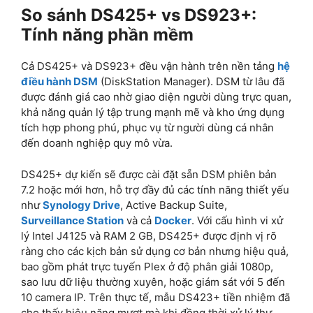
So sánh DS425+ vs DS923+:
Tính năng phần mềm
Cả DS425+ và DS923+ đều vận hành trên nền tảng
hệ
điều hành DSM
(DiskStation Manager). DSM từ lâu đã
được đánh giá cao nhờ giao diện người dùng trực quan,
khả năng quản lý tập trung mạnh mẽ và kho ứng dụng
tích hợp phong phú, phục vụ từ người dùng cá nhân
đến doanh nghiệp quy mô vừa.
DS425+ dự kiến sẽ được cài đặt sẵn DSM phiên bản
7.2 hoặc mới hơn, hỗ trợ đầy đủ các tính năng thiết yếu
như
Synology Drive
, Active Backup Suite,
Surveillance Station
và cả
Docker
. Với cấu hình vi xử
lý Intel J4125 và RAM 2 GB, DS425+ được định vị rõ
ràng cho các kịch bản sử dụng cơ bản nhưng hiệu quả,
bao gồm phát trực tuyến Plex ở độ phân giải 1080p,
sao lưu dữ liệu thường xuyên, hoặc giám sát với 5 đến
10 camera IP. Trên thực tế, mẫu DS423+ tiền nhiệm đã
cho thấy hiệu năng mượt mà khi đồng thời xử lý thư