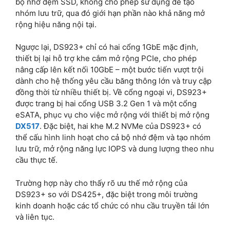
bộ nhớ đệm SSD, không cho phép sử dụng để tạo
nhóm lưu trữ, qua đó giới hạn phần nào khả năng mở
rộng hiệu năng nội tại.
Ngược lại, DS923+ chỉ có hai cổng 1GbE mặc định,
thiết bị lại hỗ trợ khe cắm mở rộng PCIe, cho phép
nâng cấp lên kết nối 10GbE – một bước tiến vượt trội
dành cho hệ thống yêu cầu băng thông lớn và truy cập
đồng thời từ nhiều thiết bị. Về cổng ngoại vi, DS923+
được trang bị hai cổng USB 3.2 Gen 1 và một cổng
eSATA, phục vụ cho việc mở rộng với thiết bị mở rộng
DX517
. Đặc biệt, hai khe M.2 NVMe của DS923+ có
thể cấu hình linh hoạt cho cả bộ nhớ đệm và tạo nhóm
lưu trữ, mở rộng năng lực IOPS và dung lượng theo nhu
cầu thực tế.
Trường hợp này cho thấy rõ ưu thế mở rộng của
DS923+ so với DS425+, đặc biệt trong môi trường
kinh doanh hoặc các tổ chức có nhu cầu truyền tải lớn
và liên tục.