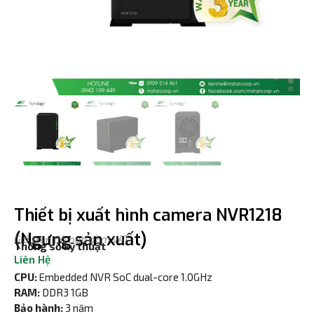
Thiết bị xuất hình camera NVR1218
(Ngưng sản xuất)
Giá trên đã bao gồm VAT
Thông số kỹ thuật
Liên Hệ
CPU:
Embedded NVR SoC dual-core 1.0GHz
RAM:
DDR3 1GB
Bảo hành:
3 năm