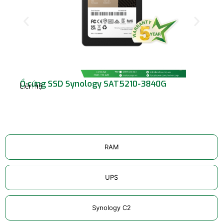
Ổ cứng SSD Synology SAT5210-3840G
Ổ 
Liên hệ
Liê
RAM
UPS
Synology C2