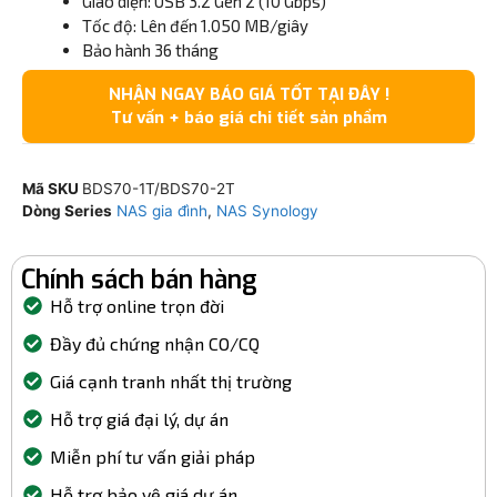
Giao diện: USB 3.2 Gen 2 (10 Gbps)
Tốc độ: Lên đến 1.050 MB/giây
Bảo hành 36 tháng
NHẬN NGAY BÁO GIÁ TỐT TẠI ĐÂY !
Tư vấn + báo giá chi tiết sản phẩm
Mã SKU
BDS70-1T/BDS70-2T
Dòng Series
NAS gia đình
,
NAS Synology
Chính sách bán hàng
Hỗ trợ online trọn đời
Đầy đủ chứng nhận CO/CQ
Giá cạnh tranh nhất thị trường
Hỗ trợ giá đại lý, dự án
Miễn phí tư vấn giải pháp
Hỗ trợ bảo vệ giá dự án