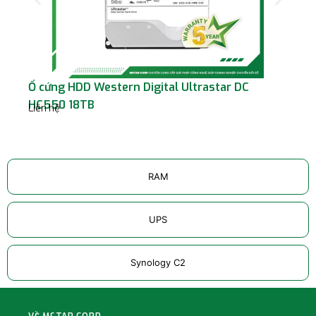
Ổ cứng HDD Western Digital Ultrastar DC
Ổ 
Liê
HC550 18TB
Liên hệ
RAM
UPS
Synology C2