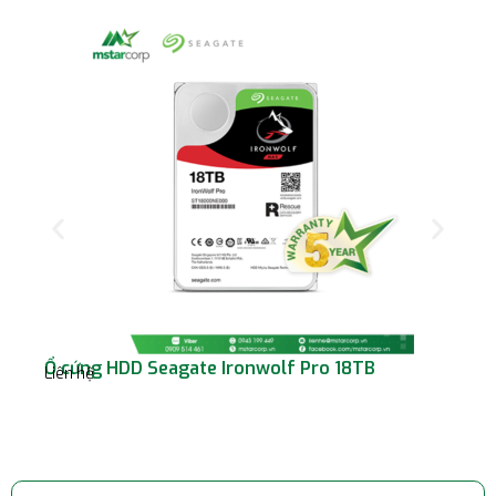
Ổ cứng HDD Seagate Ironwolf Pro 18TB
Ổ 
Liên hệ
Liê