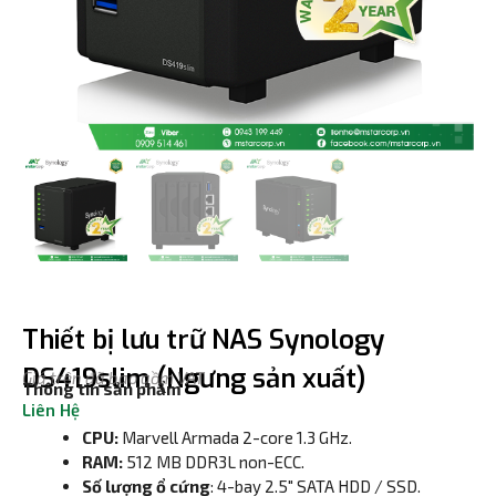
Thiết bị lưu trữ NAS Synology
DS419slim (Ngưng sản xuất)
Giá trên đã bao gồm VAT
Thông tin sản phẩm
Liên Hệ
CPU:
Marvell Armada 2-core 1.3 GHz.
RAM:
512 MB DDR3L non-ECC.
Số lượng ổ cứng
: 4-bay 2.5″ SATA HDD / SSD.