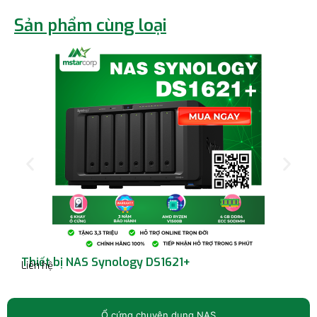
Sản phẩm cùng loại
Thiết bị NAS Synology DS1621+
T
Liên hệ
L
Ổ cứng chuyên dụng NAS