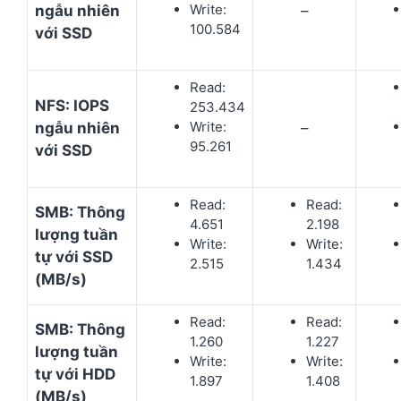
Write:
ngẫu nhiên
–
100.584
với SSD
Read:
NFS: IOPS
253.434
Write:
ngẫu nhiên
–
95.261
với SSD
Read:
Read:
SMB: Thông
4.651
2.198
lượng tuần
Write:
Write:
tự với SSD
2.515
1.434
(MB/s)
Read:
Read:
SMB: Thông
1.260
1.227
lượng tuần
Write:
Write:
tự với HDD
1.897
1.408
(MB/s)