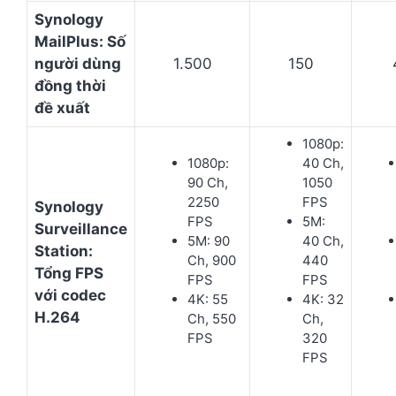
Synology
MailPlus: Số
người dùng
1.500
150
đồng thời
đề xuất
1080p:
1080p:
40 Ch,
90 Ch,
1050
2250
FPS
Synology
FPS
5M:
Surveillance
5M: 90
40 Ch,
Station:
Ch, 900
440
Tổng FPS
FPS
FPS
với codec
4K: 55
4K: 32
H.264
Ch, 550
Ch,
FPS
320
FPS