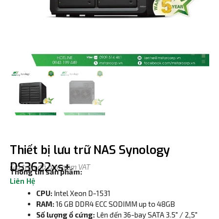
Thiết bị lưu trữ NAS Synology
DS3622xs+
Giá trên đã bao gồm VAT
Thông tin sản phẩm:
Liên Hệ
CPU:
Intel Xeon D-1531
RAM:
16 GB DDR4 ECC SODIMM up to 48GB
Số lượng ổ cứng:
Lên đến 36-bay SATA 3.5″ / 2,5″