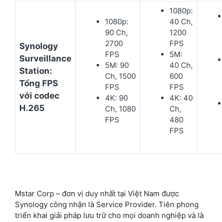
1080p:
1080p:
40 Ch,
90 Ch,
1200
2700
FPS
Synology
FPS
5M:
Surveillance
5M: 90
40 Ch,
Station:
Ch, 1500
600
Tổng FPS
FPS
FPS
với codec
4K: 90
4K: 40
H.265
Ch, 1080
Ch,
FPS
480
FPS
Mstar Corp – đơn vị duy nhất tại Việt Nam được
Synology công nhận là Service Provider. Tiên phong
triển khai giải pháp lưu trữ cho mọi doanh nghiệp và là