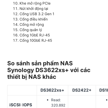
Khe mở rộng PCIe
Nút khởi động lại
Cổng USB 3.2 Gen 1
Cổng điều khiển
Cổng mở rộng
Cổng quản lý
Cổng 1GbE RJ-45
Cổng 10GbE RJ-45
So sánh sản phẩm NAS
Synology DS3622xs+ với các
thiết bị NAS khác
DS3622xs+
DS2422+
DS1
Read:
iSCSI: IOPS
320.892