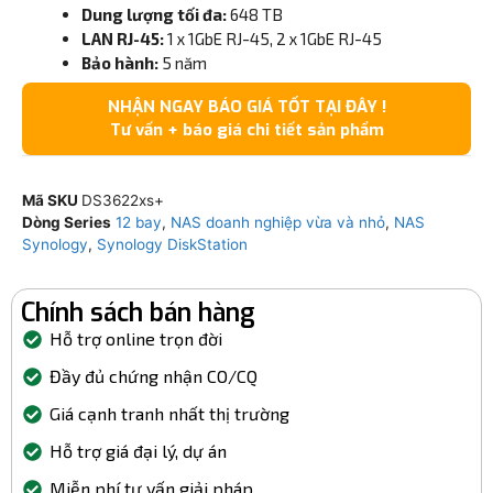
Dung lượng tối đa:
648 TB
LAN RJ-45:
1 x 1GbE RJ-45, 2 x 1GbE RJ-45
Bảo hành:
5 năm
NHẬN NGAY BÁO GIÁ TỐT TẠI ĐÂY !
Tư vấn + báo giá chi tiết sản phẩm
Mã SKU
DS3622xs+
Dòng Series
12 bay
,
NAS doanh nghiệp vừa và nhỏ
,
NAS
Synology
,
Synology DiskStation
Chính sách bán hàng
Hỗ trợ online trọn đời
Đầy đủ chứng nhận CO/CQ
Giá cạnh tranh nhất thị trường
Hỗ trợ giá đại lý, dự án
Miễn phí tư vấn giải pháp