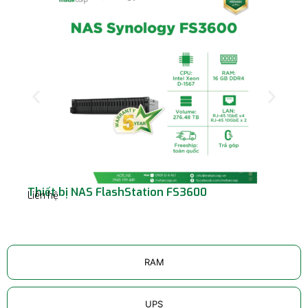
Thiết bị NAS FlashStation FS3600
Th
Liên hệ
Liê
RAM
UPS