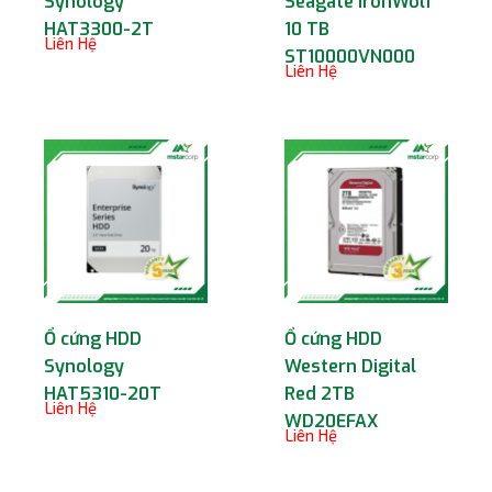
Synology
Seagate IronWolf
HAT3300-2T
10 TB
Liên Hệ
ST10000VN000
Liên Hệ
Ổ cứng HDD
Ổ cứng HDD
Synology
Western Digital
HAT5310-20T
Red 2TB
Liên Hệ
WD20EFAX
Liên Hệ