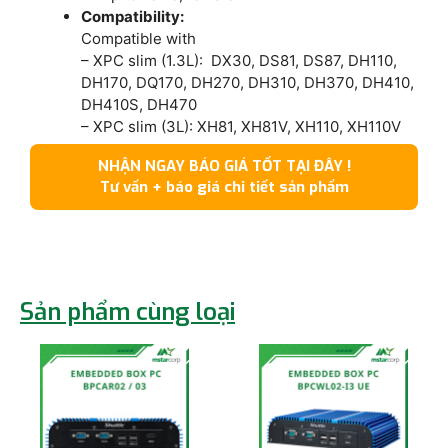
Compatibility:
Compatible with
– XPC slim (1.3L): DX30, DS81, DS87, DH110,
DH170, DQ170, DH270, DH310, DH370, DH410,
DH410S, DH470
– XPC slim (3L): XH81, XH81V, XH110, XH110V
NHẬN NGAY BÁO GIÁ TỐT TẠI ĐÂY !
Tư vấn + báo giá chi tiết sản phẩm
Sản phẩm cùng loại