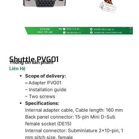
Shuttle PVG01
Thông tin sản phẩm
Liên Hệ
Scope of delivery:
–
Adapter PVG01
– Installation guide
– Two screws
Specifications:
Internal adapter cable, Cable length: 160 mm
Back panel connector: 15-pin Mini D-Sub
female socket (DE15)
Internal connector: Subminiature 2×10-pin, 1
mm pitch size, female