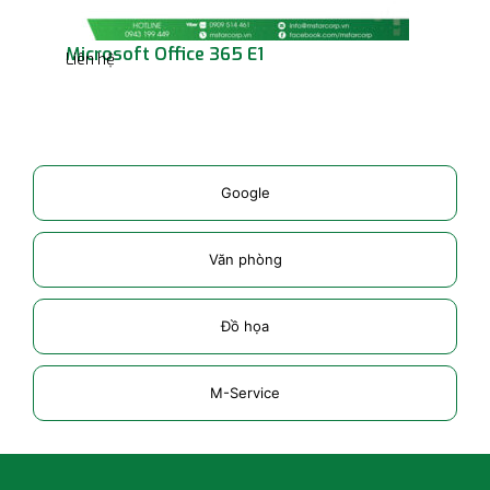
Microsoft Office 365 E1
Offic
Liên hệ
Liên h
Google
Văn phòng
Đồ họa
M-Service