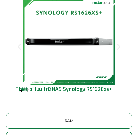
Thiết bị lưu trữ NAS Synology RS1626xs+
Thi
Liên hệ
Liên
RAM