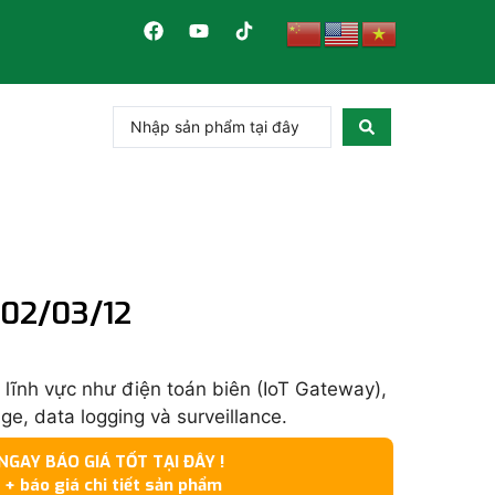
L02/03/12
lĩnh vực như điện toán biên (IoT Gateway),
age, data logging và surveillance.
GAY BÁO GIÁ TỐT TẠI ĐÂY !
 + báo giá chi tiết sản phẩm