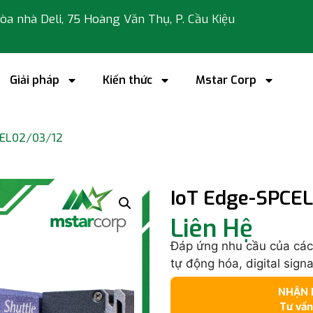
 tòa nhà Deli, 75 Hoàng Văn Thụ, P. Cầu Kiệu
Giải pháp
Kiến thức
Mstar Corp
CEL02/03/12
IoT Edge-SPCE
Liên Hệ
Đáp ứng nhu cầu của các 
tự động hóa, digital sign
NHẬN N
Tư vấn