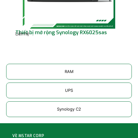
Thiết bị mở rộng Synology RX6025sas
Thi
Liên hệ
BST
Liên
RAM
UPS
Synology C2
VỀ MSTAR CORP