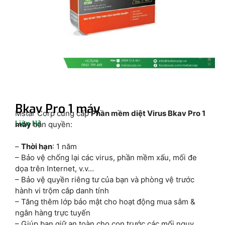
Bkav Pro 1 máy
Mstar Corp cung cấp
Phần mềm diệt Virus Bkav Pro 1
Liên Hệ
máy
bản quyền:
–
Thời hạn
: 1 năm
– Bảo vệ chống lại các virus, phần mềm xấu, mối đe
dọa trên Internet, v.v…
– Bảo vệ quyền riêng tư của bạn và phòng vệ trước
hành vi trộm cắp danh tính
– Tăng thêm lớp bảo mật cho hoạt động mua sắm &
ngân hàng trực tuyến
– Giúp bạn giữ an toàn cho con trước các mối nguy