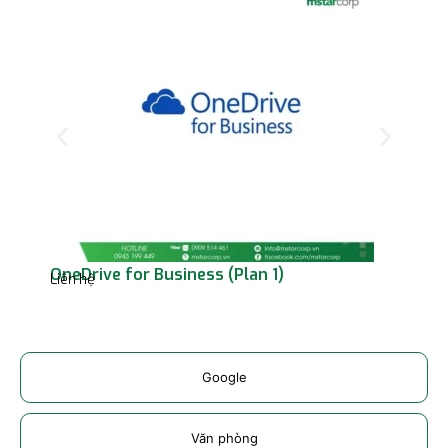
OneDrive for Business (Plan 1)
Mic
Liên hệ
Liên
Google
Văn phòng