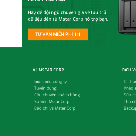
Hãy để đội ngũ chuyên gia về lưu trữ
dữ liệu đến từ Mstar Corp hỗ trợ bạn.
TƯ VẤN MIỄN PHÍ 1:1
VỀ MSTAR CORP
DỊCH V
Giới thiệu công ty
IT Th
Tuyển dụng
Khảo s
Câu chuyện khách hàng
Sửa c
Sự kiện Mstar Corp
Thu c
Báo chí về Mstar Corp
Backup