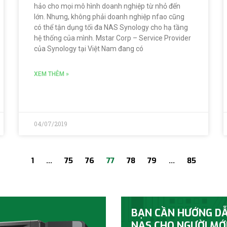
hảo cho mọi mô hình doanh nghiệp từ nhỏ đến
lớn. Nhưng, không phải doanh nghiệp nfao cũng
có thể tận dụng tối đa NAS Synology cho hạ tầng
hệ thống của mình. Mstar Corp – Service Provider
của Synology tại Việt Nam đang có
XEM THÊM »
04/07/2019
1
…
75
76
77
78
79
…
85
BẠN CẦN HƯỚNG D
NAS CHO NGƯỜI MỚ