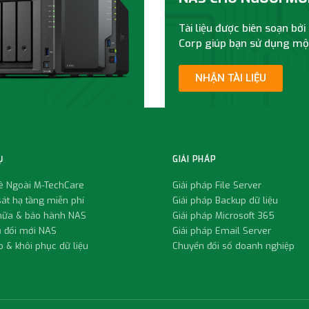
Tài liệu được biên soạn bở
Corp giúp bạn sử dụng một
NHẬN TÀI LIỆU
Ụ
GIẢI PHÁP
uê Ngoài M-TechCare
Giải pháp File Server
át hạ tầng miễn phí
Giải pháp Backup dữ liệu
hữa & bảo hành NAS
Giải pháp Microsoft 365
ũ đổi mới NAS
Giải pháp Email Server
 & khôi phục dữ liệu
Chuyển đổi số doanh nghiệp