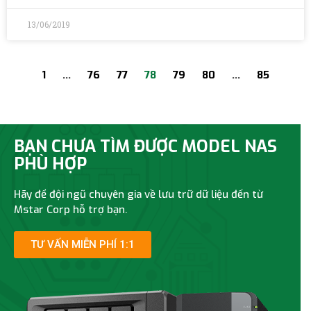
13/06/2019
1
…
76
77
78
79
80
…
85
BẠN CHƯA TÌM ĐƯỢC MODEL NAS
PHÙ HỢP
Hãy để đội ngũ chuyên gia về lưu trữ dữ liệu đến từ
Mstar Corp hỗ trợ bạn.
TƯ VẤN MIỄN PHÍ 1:1