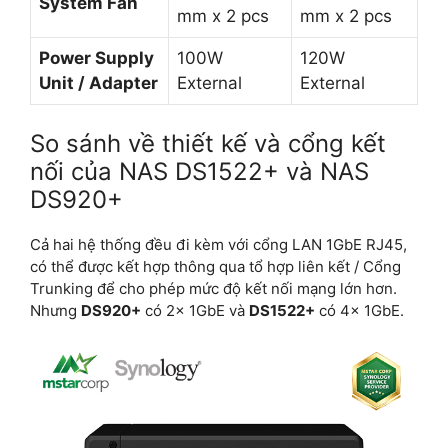
System Fan
mm x 2 pcs
mm x 2 pcs
Power Supply
100W
120W
Unit / Adapter
External
External
So sánh về thiết kế và cổng kết
nối của NAS DS1522+ và NAS
DS920+
Cả hai hệ thống đều đi kèm với cổng LAN 1GbE RJ45,
có thể được kết hợp thông qua tổ hợp liên kết / Cổng
Trunking để cho phép mức độ kết nối mạng lớn hơn.
Nhưng
DS920+
có 2x 1GbE và
DS1522+
có 4x 1GbE.