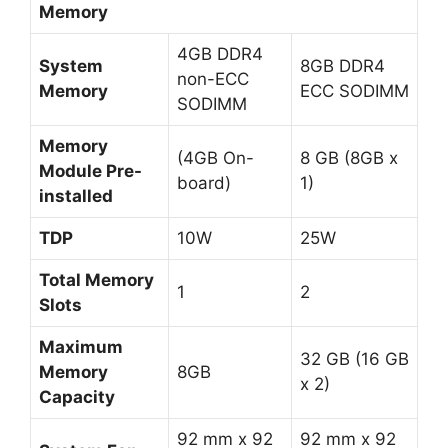
Memory
4GB DDR4
System
8GB DDR4
non-ECC
Memory
ECC SODIMM
SODIMM
Memory
(4GB On-
8 GB (8GB x
Module Pre-
board)
1)
installed
TDP
10W
25W
Total Memory
1
2
Slots
Maximum
32 GB (16 GB
Memory
8GB
x 2)
Capacity
92 mm x 92
92 mm x 92