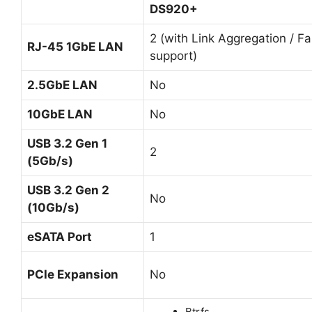
DS920+
2 (with Link Aggregation / Fa
RJ-45 1GbE LAN
support)
2.5GbE LAN
No
10GbE LAN
No
USB 3.2 Gen 1
2
(5Gb/s)
USB 3.2 Gen 2
No
(10Gb/s)
eSATA Port
1
PCIe Expansion
No
Btrfs