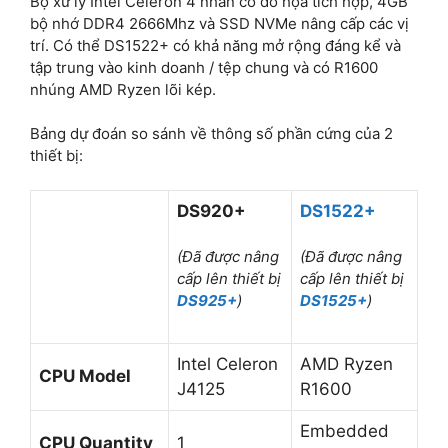
Bộ xử lý Intel Celeron 4 nhân có đồ họa tích hợp, 4GB
bộ nhớ DDR4 2666Mhz và SSD NVMe nâng cấp các vị
trí. Có thể DS1522+ có khả năng mở rộng đáng kể và
tập trung vào kinh doanh / tệp chung và có R1600
nhúng AMD Ryzen lõi kép.
Bảng dự đoán so sánh về thông số phần cứng của 2
thiết bị:
DS920+
DS1522+
(Đã được nâng
(Đã được nâng
cấp lên thiết bị
cấp lên thiết bị
DS925+
)
DS1525+
)
Intel Celeron
AMD Ryzen
CPU Model
J4125
R1600
Embedded
CPU Quantity
1