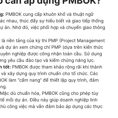
ệp cần áp dụng PMBOK?
g:
PMBOK cung cấp khuôn khổ và thuật ngữ
c nhau, thúc đẩy sự hiểu biết và giao tiếp thống
dự án. Nhờ đó, việc phối hợp và chuyển giao thông
à nền tảng của kỳ thi PMP (Project Management
 và dự án xem chứng chỉ PMP (dựa trên kiến thức
uyên nghiệp được công nhận toàn cầu. Sử dụng
ng yêu cầu đào tạo và kiểm chứng năng lực.
 tốt:
PMBOK được tham khảo rộng rãi khi thành
 và xây dựng quy trình chuẩn cho tổ chức. Các
K làm “cẩm nang” để thiết lập quy trình, đảm
ung.
Mặc dù chuẩn hóa, PMBOK cũng cho phép tùy
c tế mỗi dự án. Điều này giúp doanh nghiệp linh
c thù công việc mà vẫn đảm bảo áp dụng các thực