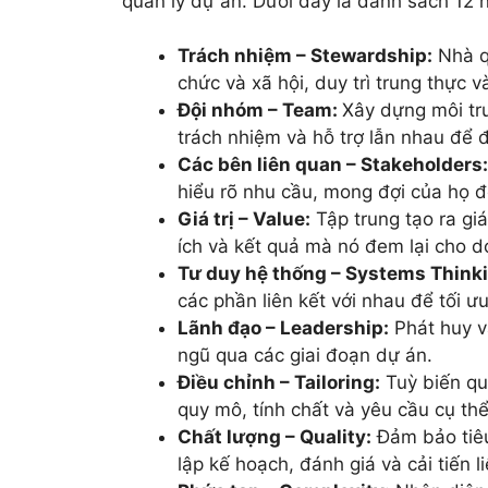
quản lý dự án. Dưới đây là danh sách 12 
Trách nhiệm – Stewardship:
Nhà qu
chức và xã hội, duy trì trung thực 
Đội nhóm – Team:
Xây dựng môi trư
trách nhiệm và hỗ trợ lẫn nhau để 
Các bên liên quan – Stakeholders:
hiểu rõ nhu cầu, mong đợi của họ đ
Giá trị – Value:
Tập trung tạo ra giá
ích và kết quả mà nó đem lại cho d
Tư duy hệ thống – Systems Think
các phần liên kết với nhau để tối ư
Lãnh đạo – Leadership:
Phát huy v
ngũ qua các giai đoạn dự án.
Điều chỉnh – Tailoring:
Tuỳ biến qu
quy mô, tính chất và yêu cầu cụ th
Chất lượng – Quality:
Đảm bảo tiêu
lập kế hoạch, đánh giá và cải tiến li