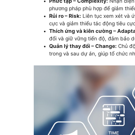
Phức tạp – Complexity:
Nhận diện 
phương pháp phù hợp để giảm thiểu 
Rủi ro – Risk:
Liên tục xem xét và ứn
cực và giảm thiểu tác động tiêu cực
Thích ứng và kiên cường – Adaptab
đổi và giữ vững tiến độ, đảm bảo d
Quản lý thay đổi – Change:
Chủ độn
trong và sau dự án, giúp tổ chức n