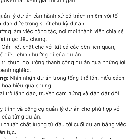
nguyên tắc kèm giải thích ngắn:
ản lý dự án cần hành xử có trách nhiệm với tổ
và đạo đức trong suốt chu kỳ dự án.
ờng làm việc cộng tác, nơi mọi thành viên chia sẻ
đạt mục tiêu chung.
Gắn kết chặt chẽ với tất cả các bên liên quan,
ể điều chỉnh hướng đi của dự án.
 trị thực, đo lường thành công dự án qua những lợi
oanh nghiệp.
ing:
Nhìn nhận dự án trong tổng thể lớn, hiểu cách
u hóa hiệu quả chung.
ai trò lãnh đạo, truyền cảm hứng và dẫn dắt đội
y trình và công cụ quản lý dự án cho phù hợp với
ể của từng dự án.
 chuẩn chất lượng từ đầu tới cuối dự án bằng việc
ên tục.