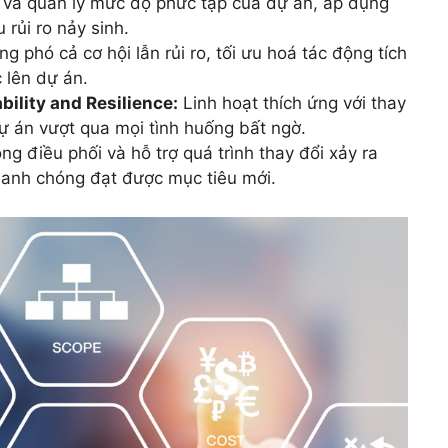
và quản lý mức độ phức tạp của dự án, áp dụng
rủi ro nảy sinh.
g phó cả cơ hội lẫn rủi ro, tối ưu hoá tác động tích
 lên dự án.
ility and Resilience:
Linh hoạt thích ứng với thay
ự án vượt qua mọi tình huống bất ngờ.
g điều phối và hỗ trợ quá trình thay đổi xảy ra
hanh chóng đạt được mục tiêu mới.