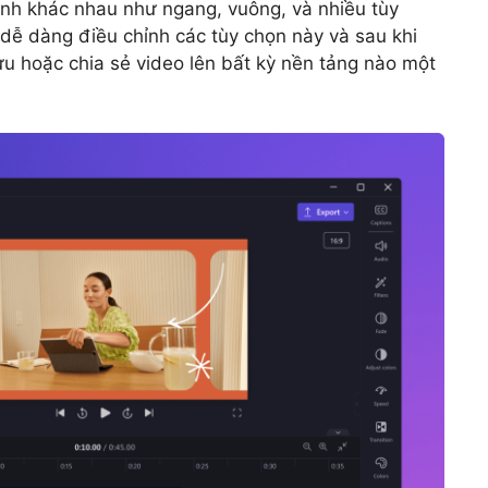
hình khác nhau như ngang, vuông, và nhiều tùy
dễ dàng điều chỉnh các tùy chọn này và sau khi
ưu hoặc chia sẻ video lên bất kỳ nền tảng nào một