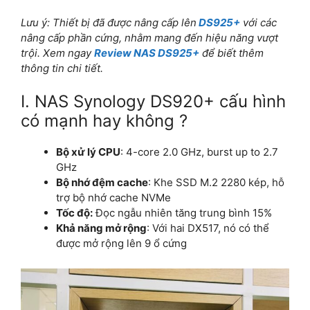
Lưu ý: Thiết bị đã được nâng cấp lên
DS925+
với các
nâng cấp phần cứng, nhằm mang đến hiệu năng vượt
trội. Xem ngay
Review NAS DS925+
để biết thêm
thông tin chi tiết.
I. NAS Synology DS920+ cấu hình
có mạnh hay không ?
Bộ xử lý CPU
: 4-core 2.0 GHz, burst up to 2.7
GHz
Bộ nhớ đệm cache
: Khe SSD M.2 2280 kép, hỗ
trợ bộ nhớ cache NVMe
Tốc độ:
Đọc ngẫu nhiên tăng trung bình 15%
Khả năng mở rộng
: Với hai DX517, nó có thể
được mở rộng lên 9 ổ cứng