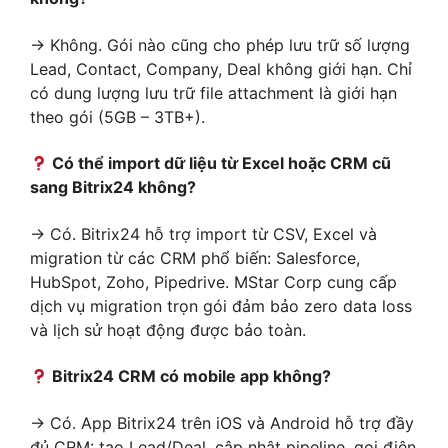
→ Không. Gói nào cũng cho phép lưu trữ số lượng
Lead, Contact, Company, Deal không giới hạn. Chỉ
có dung lượng lưu trữ file attachment là giới hạn
theo gói (5GB – 3TB+).
Có thể import dữ liệu từ Excel hoặc CRM cũ
sang Bitrix24 không?
→ Có. Bitrix24 hỗ trợ import từ CSV, Excel và
migration từ các CRM phổ biến: Salesforce,
HubSpot, Zoho, Pipedrive. MStar Corp cung cấp
dịch vụ migration trọn gói đảm bảo zero data loss
và lịch sử hoạt động được bảo toàn.
Bitrix24 CRM có mobile app không?
→ Có. App Bitrix24 trên iOS và Android hỗ trợ đầy
đủ CRM: tạo Lead/Deal, cập nhật pipeline, gọi điện