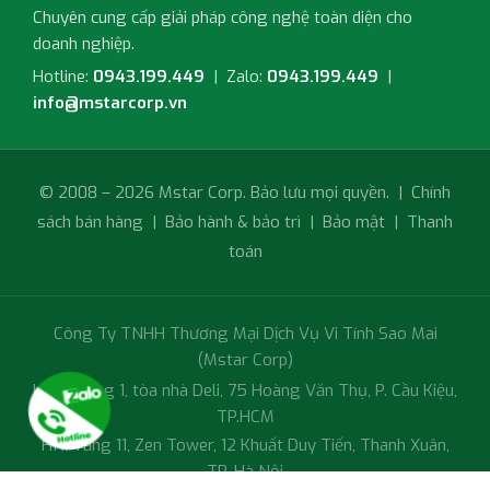
Chuyên cung cấp giải pháp công nghệ toàn diện cho
doanh nghiệp.
Hotline:
0943.199.449
| Zalo:
0943.199.449
|
info@mstarcorp.vn
© 2008 – 2026 Mstar Corp. Bảo lưu mọi quyền. |
Chính
sách bán hàng
|
Bảo hành & bảo trì
|
Bảo mật
|
Thanh
toán
Công Ty TNHH Thương Mại Dịch Vụ Vi Tính Sao Mai
(Mstar Corp)
HCM: Tầng 1, tòa nhà Deli, 75 Hoàng Văn Thụ, P. Cầu Kiệu,
TP.HCM
HN: Tầng 11, Zen Tower, 12 Khuất Duy Tiến, Thanh Xuân,
TP. Hà Nội