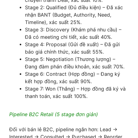
chuyển thành Deal, xác suất 10%.
Stage 2: Qualified (Đủ điều kiện) – Đã xác
nhận BANT (Budget, Authority, Need,
Timeline), xác suất 25%.
Stage 3: Discovery (Khám phá nhu cầu) –
Đã có meeting chi tiết, xác suất 40%.
Stage 4: Proposal (Gửi đề xuất) – Đã gửi
báo giá chính thức, xác suất 55%.
Stage 5: Negotiation (Thương lượng) –
Đang đàm phán điều khoản, xác suất 70%.
Stage 6: Contract (Hợp đồng) – Đang ký
kết hợp đồng, xác suất 90%.
Stage 7: Won (Thắng) – Hợp đồng đã ký và
thanh toán, xác suất 100%.
Pipeline B2C Retail (5 stage đơn giản)
Đối với bán lẻ B2C, pipeline ngắn hơn: Lead →
Interested → Consulted → Purchased → Reorder.