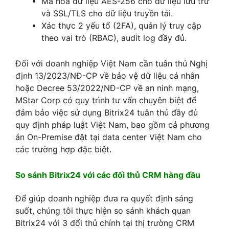
Mã hóa dữ liệu AES-256 cho dữ liệu lưu trữ
và SSL/TLS cho dữ liệu truyền tải.
Xác thực 2 yếu tố (2FA), quản lý truy cập
theo vai trò (RBAC), audit log đầy đủ.
Đối với doanh nghiệp Việt Nam cần tuân thủ Nghị
định 13/2023/NĐ-CP về bảo vệ dữ liệu cá nhân
hoặc Decree 53/2022/NĐ-CP về an ninh mạng,
MStar Corp có quy trình tư vấn chuyên biệt để
đảm bảo việc sử dụng Bitrix24 tuân thủ đầy đủ
quy định pháp luật Việt Nam, bao gồm cả phương
án On-Premise đặt tại data center Việt Nam cho
các trường hợp đặc biệt.
So sánh Bitrix24 với các đối thủ CRM hàng đầu
Để giúp doanh nghiệp đưa ra quyết định sáng
suốt, chúng tôi thực hiện so sánh khách quan
Bitrix24 với 3 đối thủ chính tại thị trường CRM