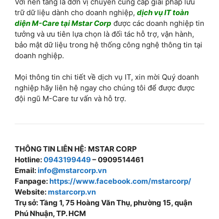
Với nền tảng là đơn vị chuyên cung cấp giải pháp lưu
trữ dữ liệu dành cho doanh nghiệp,
dịch vụ IT toàn
diện M-Care tại Mstar Corp
được các doanh nghiệp tin
tưởng và ưu tiên lựa chọn là đối tác hỗ trợ, vận hành,
bảo mật dữ liệu trong hệ thống công nghệ thông tin tại
doanh nghiệp.
Mọi thông tin chi tiết về dịch vụ IT, xin mời Quý doanh
nghiệp hãy liên hệ ngay cho chúng tôi để được được
đội ngũ M-Care tư vấn và hỗ trợ.
THÔNG TIN LIÊN HỆ:
MSTAR CORP
Hotline:
0943199449
– 0909514461
Email:
info@mstarcorp.vn
Fanpage:
https://www.facebook.com/mstarcorp/
Website:
mstarcorp.vn
Trụ sở: Tầng 1, 75 Hoàng Văn Thụ, phường 15, quận
Phú Nhuận, TP. HCM