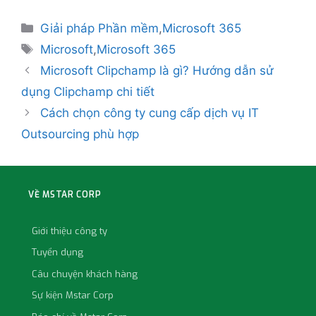
Giải pháp Phần mềm
,
Microsoft 365
Microsoft
,
Microsoft 365
Microsoft Clipchamp là gì? Hướng dẫn sử
dụng Clipchamp chi tiết
Cách chọn công ty cung cấp dịch vụ IT
Outsourcing phù hợp
VỀ MSTAR CORP
Giới thiệu công ty
Tuyển dụng
Câu chuyện khách hàng
Sự kiện Mstar Corp